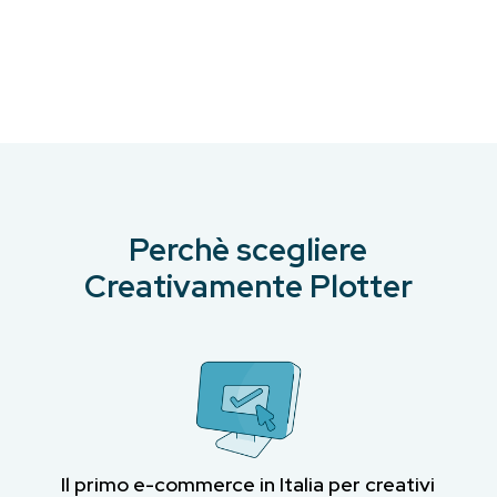
prezzo
prezzo
era:
è:
originale
attuale
€13.80.
€12.42.
era:
è:
€13.80.
€12.99.
Perchè scegliere
Creativamente Plotter
Il primo e-commerce in Italia per creativi