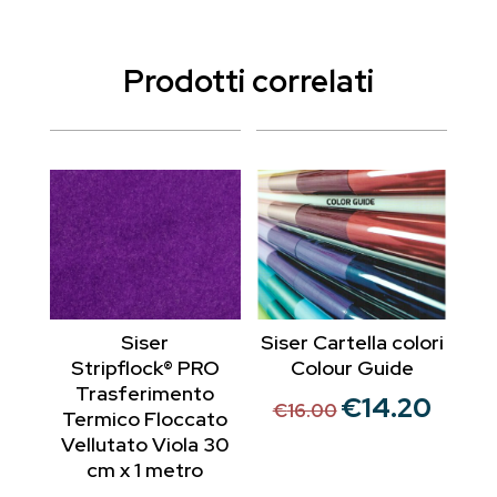
Prodotti correlati
Siser
Siser Cartella colori
Stripflock® PRO
Colour Guide
Trasferimento
€
14.20
Il
Il
€
16.00
Termico Floccato
prezzo
prezzo
Vellutato Viola 30
originale
attuale
cm x 1 metro
era:
è: