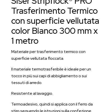
Siser Stripflock® PRO
mm
x
Trasferimento Termico
1
con superficie vellutata
metro
quantità
color Bianco 300 mm x
1 metro
Materiale per trasferimento termico con
superficie vellutata floccata.
Il materiale termotrasferibile è ideale per un
tocco in più sui capi di abbigliamento o sui
tessuti di arredo.
Resistente al lavaggio.
Termoadesivo, quindi si applica con il ferro da
stiro seguendo le istruzioni sulla confezione.