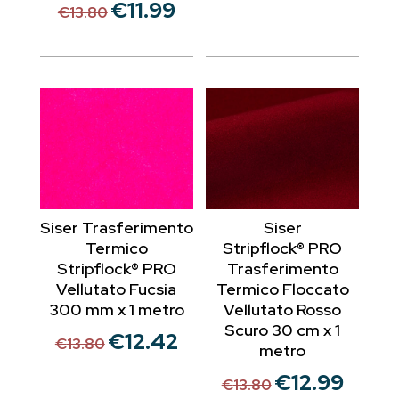
€
11.99
Il
Il
€
13.80
€16.00.
€14.20.
prezzo
prezzo
originale
attuale
era:
è:
€13.80.
€11.99.
Siser Trasferimento
Siser
Termico
Stripflock® PRO
Stripflock® PRO
Trasferimento
Vellutato Fucsia
Termico Floccato
300 mm x 1 metro
Vellutato Rosso
Scuro 30 cm x 1
€
12.42
Il
Il
€
13.80
metro
prezzo
prezzo
€
12.99
Il
Il
€
13.80
originale
attuale