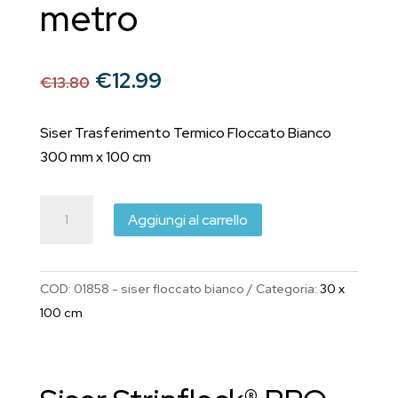
metro
Il
Il
€
12.99
€
13.80
prezzo
prezzo
originale
attuale
Siser Trasferimento Termico Floccato Bianco
era:
è:
300 mm x 100 cm
€13.80.
€12.99.
Siser
Aggiungi al carrello
Trasferimento
Termico
Stripflock
COD:
01858 - siser floccato bianco
Categoria:
30 x
PRO
100 cm
Vellutato
Bianco
300