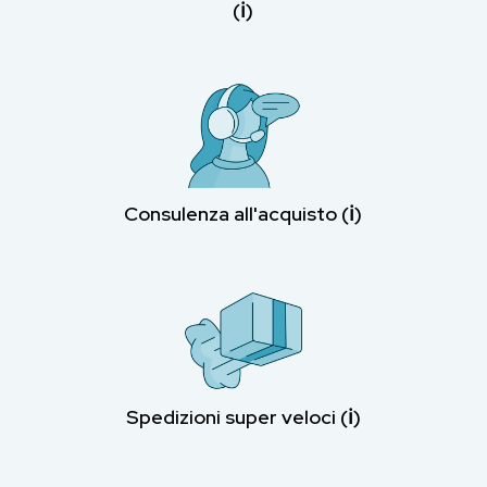
(ℹ︎)
Consulenza all'acquisto (ℹ︎)
Spedizioni super veloci (ℹ︎)