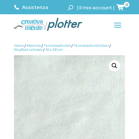
0
Assistenza
|
Il mio account
|
Home
/
Materiali
/
Termotrasferibili
/
Termotrasferibili Siser
/
Stripflock vellutati
/
30 x 100 cm