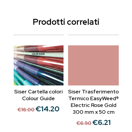
Prodotti correlati
Siser Cartella colori
Siser Trasferimento
Colour Guide
Termico EasyWeed®
Electric Rose Gold
€
14.20
Il
Il
€
16.00
300 mm x 50 cm
prezzo
prezzo
€
6.21
Il
Il
€
6.90
originale
attuale
prezzo
prezzo
era:
è: