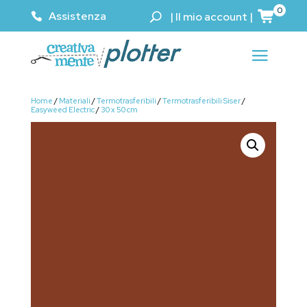
0
Assistenza
|
Il mio account
|
Home
/
Materiali
/
Termotrasferibili
/
Termotrasferibili Siser
/
Easyweed Electric
/
30 x 50 cm