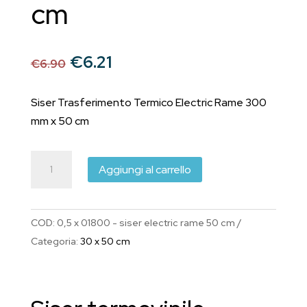
cm
Il
Il
€
6.21
€
6.90
prezzo
prezzo
originale
attuale
Siser Trasferimento Termico Electric Rame 300
era:
è:
mm x 50 cm
€6.90.
€6.21.
Siser
Aggiungi al carrello
Trasferimento
Termico
EasyWeed®
COD:
0,5 x 01800 - siser electric rame 50 cm
Electric
Categoria:
30 x 50 cm
Rame
300
mm