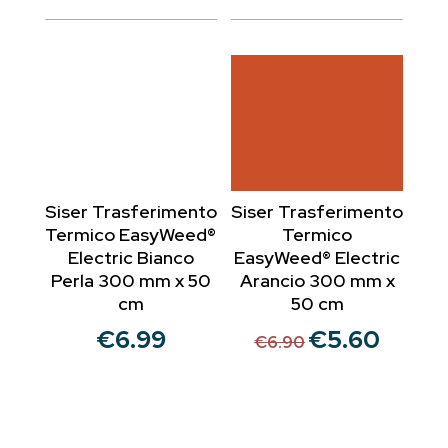
originale
attuale
€16.00.
€14.20.
era:
è:
€6.90.
€6.21.
Siser Trasferimento
Siser Trasferimento
Termico EasyWeed®
Termico
Electric Bianco
EasyWeed® Electric
Perla 300 mm x 50
Arancio 300 mm x
cm
50 cm
€
6.99
€
5.60
Il
Il
€
6.90
prezzo
prezzo
originale
attuale
era:
è:
€6.90.
€5.60.