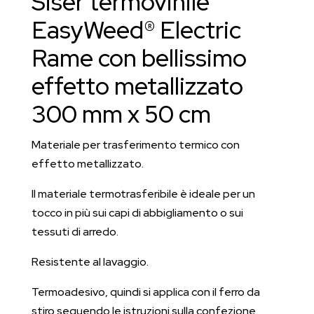
Siser termovinile
x
50
EasyWeed® Electric
cm
Rame con bellissimo
quantità
effetto metallizzato
300 mm x 50 cm
Materiale per trasferimento termico con
effetto metallizzato.
Il materiale termotrasferibile è ideale per un
tocco in più sui capi di abbigliamento o sui
tessuti di arredo.
Resistente al lavaggio.
Termoadesivo, quindi si applica con il ferro da
stiro seguendo le istruzioni sulla confezione.