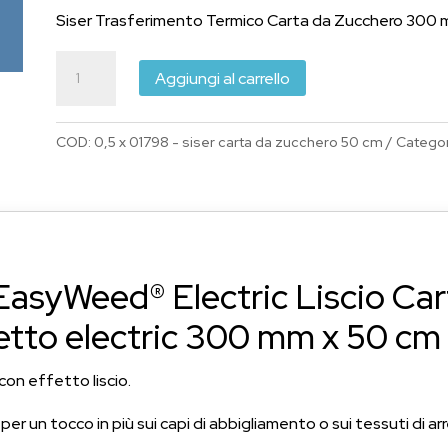
Siser Trasferimento Termico Carta da Zucchero 300 
Siser
Aggiungi al carrello
Trasferimento
Termico
COD:
0,5 x 01798 - siser carta da zucchero 50 cm
Categor
EasyWeed®
Electric
Carta
da
Zucchero
300
 EasyWeed® Electric Liscio Ca
mm
fetto electric 300 mm x 50 cm
x
50
on effetto liscio.
cm
quantità
 per un tocco in più sui capi di abbigliamento o sui tessuti di ar