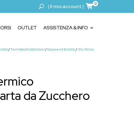
0
|
Il mio account
|
ORSI
OUTLET
ASSISTENZA & INFO
ribili
/
Termotrasferibili Siser
/
Easyweed Electric
/
30 x 50 cm
Termico
arta da Zucchero