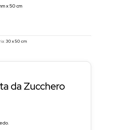
mm x 50 cm
ia:
30 x 50 cm
rta da Zucchero
redo.