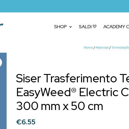
SHOP
SALDI 💛
ACADEMY C
Home
/
Materiali
/
Termotrasfe
Siser Trasferimento 
EasyWeed® Electric C
300 mm x 50 cm
€
6.55