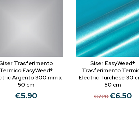
Siser Trasferimento
Siser EasyWeed®
Termico EasyWeed®
Trasferimento Termi
ctric Argento 300 mm x
Electric Turchese 30 c
50 cm
50 cm
€
5.90
€
6.50
Il
Il
€
7.20
prezzo
pr
originale
att
era:
è:
€7.20.
€6.