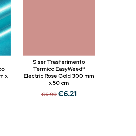
Siser Trasferimento
co
Termico EasyWeed®
m x
Electric Rose Gold 300 mm
x 50 cm
€
6.21
Il
Il
€
6.90
ezzo
prezzo
prezzo
uale
originale
attuale
era:
è:
50.
€6.90.
€6.21.