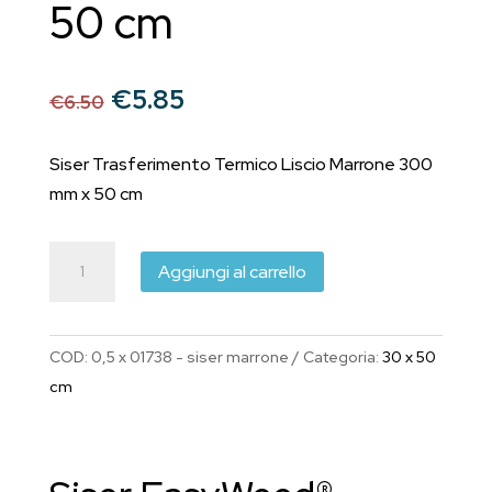
50 cm
Il
Il
€
5.85
€
6.50
prezzo
prezzo
originale
attuale
Siser Trasferimento Termico Liscio Marrone 300
era:
è:
mm x 50 cm
€6.50.
€5.85.
Siser
Aggiungi al carrello
EasyWeed®
Trasferimento
Termico
COD:
0,5 x 01738 - siser marrone
Categoria:
30 x 50
Liscio
cm
Marrone
300
mm