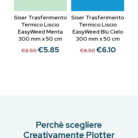
Siser Trasferimento
Siser Trasferimento
Termico Liscio
Termico Liscio
EasyWeed Menta
EasyWeed Blu Cielo
300 mm x 50 cm
300 mm x 50 cm
€
5.85
€
6.10
Il
Il
Il
Il
€
6.50
€
6.50
prezzo
prezzo
prezzo
prezzo
originale
attuale
originale
attuale
era:
è:
era:
è:
€6.50.
€5.85.
€6.50.
€6.10.
Perchè scegliere
Creativamente Plotter