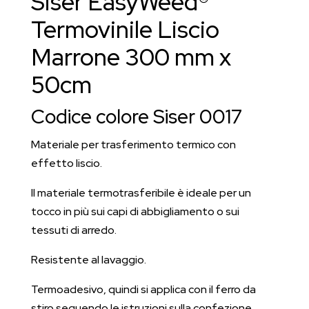
Siser EasyWeed®
x
50
Termovinile Liscio
cm
Marrone 300 mm x
quantità
50cm
Codice colore Siser 0017
Materiale per trasferimento termico con
effetto liscio.
Il materiale termotrasferibile è ideale per un
tocco in più sui capi di abbigliamento o sui
tessuti di arredo.
Resistente al lavaggio.
Termoadesivo, quindi si applica con il ferro da
stiro seguendo le istruzioni sulla confezione.