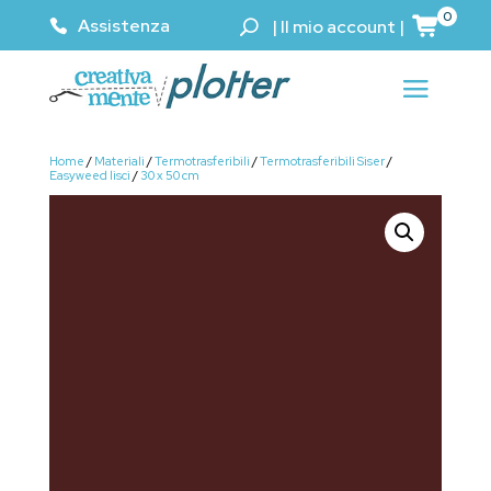
0
Assistenza
|
Il mio account
|
Home
/
Materiali
/
Termotrasferibili
/
Termotrasferibili Siser
/
Easyweed lisci
/
30 x 50 cm