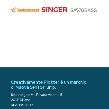
Creativamente Plotter è un marchio
di Nuova SPH Srl unip.
Sede legale via Privata Abano, 5
20131 Milano
REA: 1992807