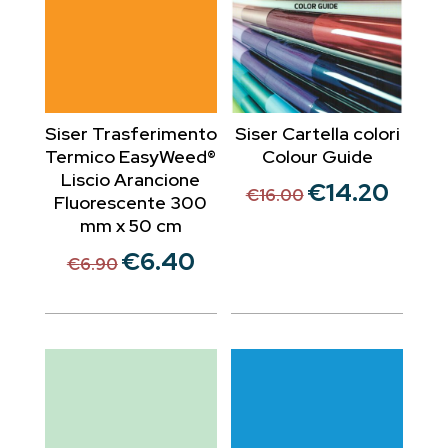
Siser Trasferimento
Siser Cartella colori
Termico EasyWeed®
Colour Guide
Liscio Arancione
€
14.20
Il
Il
€
16.00
Fluorescente 300
prezzo
prezzo
mm x 50 cm
originale
attuale
€
6.40
Il
Il
€
6.90
era:
è:
prezzo
prezzo
€16.00.
€14.20.
originale
attuale
era:
è:
€6.90.
€6.40.