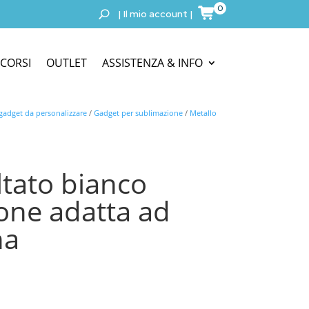
0
|
Il mio account
|
CORSI
OUTLET
ASSISTENZA & INFO
 gadget da personalizzare
/
Gadget per sublimazione
/
Metallo
ltato bianco
one adatta ad
na