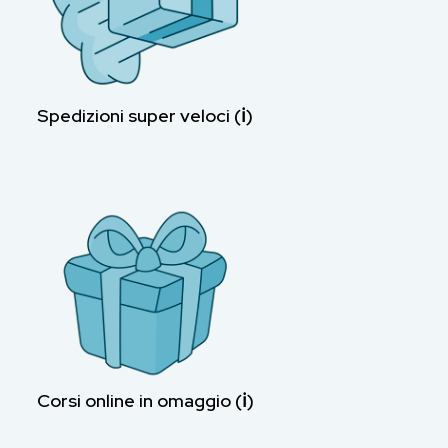
Spedizioni super veloci (ℹ︎)
Corsi online in omaggio (ℹ︎)