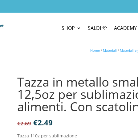
SHOP
SALDI 💛
ACADEMY 
Home
/
Materiali
/
Materiali e
Tazza in metallo sma
12,5oz per sublimazi
alimenti. Con scatoli
Il
Il
€
2.49
€
2.69
prezzo
prezzo
originale
attuale
Tazza 110z per sublimazione