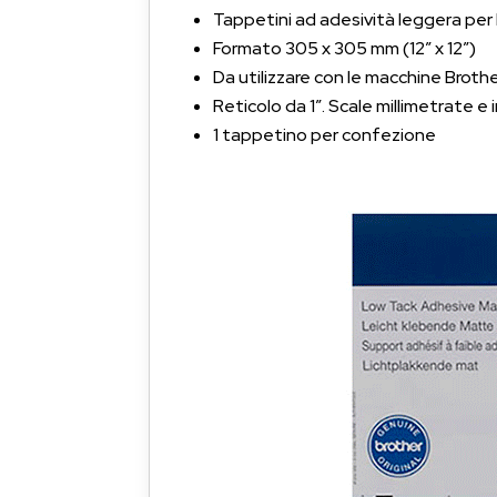
Tappetini ad adesività leggera per B
Formato 305 x 305 mm (12″ x 12″)
Da utilizzare con le macchine Brot
Reticolo da 1″. Scale millimetrate e in 
1 tappetino per confezione