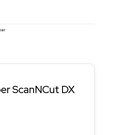
her
per ScanNCut DX