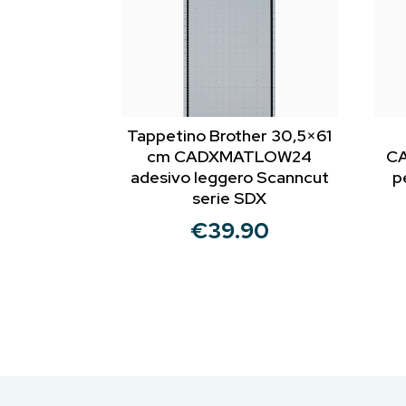
Tappetino Brother 30,5×61
cm CADXMATLOW24
CA
adesivo leggero Scanncut
p
serie SDX
€
39.90