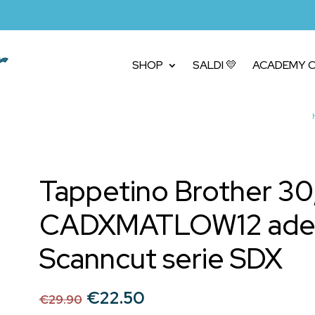
SHOP
SALDI 💛
ACADEMY C
Tappetino Brother 3
CADXMATLOW12 ades
Scanncut serie SDX
Il
Il
€
22.50
€
29.90
prezzo
prezzo