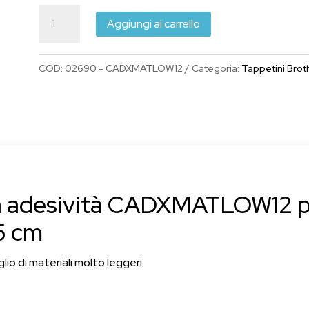
originale
attuale
Tappetino
Aggiungi al carrello
era:
è:
Brother
€29.90.
€22.50.
30,5x30,5
COD:
02690 - CADXMATLOW12
Categoria:
Tappetini Brot
cm
CADXMATLOW12
adesivo
leggero
Scanncut
serie
SDX
sa adesività CADXMATLOW12 
quantità
5 cm
io di materiali molto leggeri.