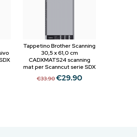
Tappetino Brother Scanning
ivo
30,5 x 61,0 cm
 SDX
CADXMATS24 scanning
mat per Scanncut serie SDX
€
29.90
Il
Il
rezzo
€
33.90
prezzo
prezzo
ttuale
originale
attuale
:
era:
è:
62.90.
€33.90.
€29.90.