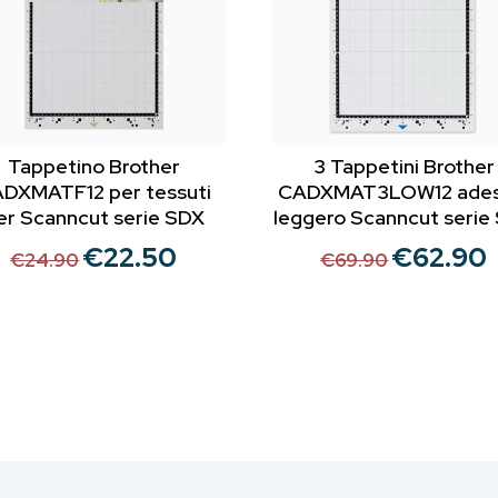
Tappetino Brother
3 Tappetini Brother
DXMATF12 per tessuti
CADXMAT3LOW12 ades
er Scanncut serie SDX
leggero Scanncut serie
€
22.50
€
62.90
Il
Il
Il
Il
€
24.90
€
69.90
prezzo
prezzo
prezzo
p
originale
attuale
originale
a
era:
è:
era:
è
€24.90.
€22.50.
€69.90.
€