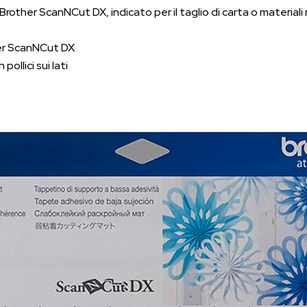
rother ScanNCut DX, indicato per il taglio di carta o materiali 
her ScanNCut DX
pollici sui lati