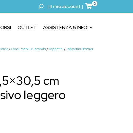
0
|
Il mio account
|
ORSI
OUTLET
ASSISTENZA & INFO
Home
/
Consumabili e Ricambi
/
Tappetini
/
Tappetini Brother
0,5×30,5 cm
ivo leggero