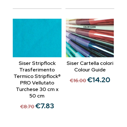
prezzo
prezzo
prezzo
prezzo
originale
attuale
originale
attuale
era:
è:
era:
è:
€8.70.
€7.83.
€8.70.
€7.83.
Siser Stripflock
Siser Cartella colori
Trasferimento
Colour Guide
Termico Stripflock®
€
14.20
Il
Il
€
16.00
PRO Vellutato
prezzo
prezzo
Turchese 30 cm x
originale
attuale
50 cm
era:
è:
€
7.83
Il
Il
€
8.70
€16.00.
€14.20.
prezzo
prezzo
originale
attuale
era:
è: