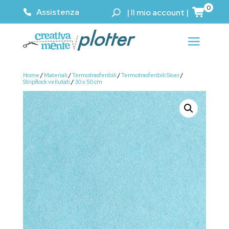
0
Assistenza
|
Il mio account
|
Home
/
Materiali
/
Termotrasferibili
/
Termotrasferibili Siser
/
Stripflock vellutati
/
30 x 50 cm