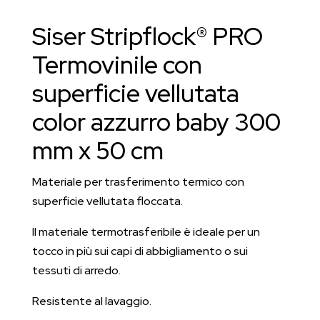
300
Siser Stripflock® PRO
mm
x
Termovinile con
50
superficie vellutata
cm
quantità
color azzurro baby 300
mm x 50 cm
Materiale per trasferimento termico con
superficie vellutata floccata.
Il materiale termotrasferibile è ideale per un
tocco in più sui capi di abbigliamento o sui
tessuti di arredo.
Resistente al lavaggio.