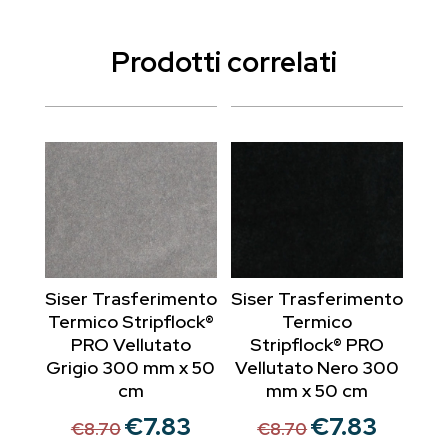
Prodotti correlati
Siser Trasferimento
Siser Trasferimento
Termico Stripflock®
Termico
PRO Vellutato
Stripflock® PRO
Grigio 300 mm x 50
Vellutato Nero 300
cm
mm x 50 cm
€
7.83
€
7.83
Il
Il
Il
Il
€
8.70
€
8.70