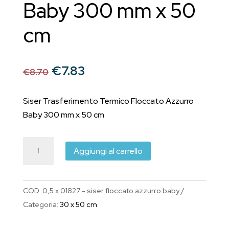
Baby 300 mm x 50
cm
Il
Il
€
7.83
€
8.70
prezzo
prezzo
originale
attuale
Siser Trasferimento Termico Floccato Azzurro
era:
è:
Baby 300 mm x 50 cm
€8.70.
€7.83.
Siser
Aggiungi al carrello
Trasferimento
Termico
Stripflock® PRO
COD:
0,5 x 01827 - siser floccato azzurro baby
Vellutato
Categoria:
30 x 50 cm
Azzurro
Baby