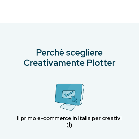
€8.70.
€7.83.
Perchè scegliere
Creativamente Plotter
Il primo e-commerce in Italia per creativi
(ℹ︎)