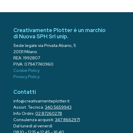
Creativamente Plotter è un marchio
di Nuova SPH Srl unip.
Sede legale via Privata Abano, 5
20131 Milano
REA: 1992807
P.IVA: 07947740960
Cookie Policy
Privacy Policy
Contatti
info@creativamenteplotter.it
Assist. Tecnica:
340 5659943
Info Ordini:
02 87260278
Consulenza acquisti:
347 8662971
Dal lunedì al venerdì
08:10 - 12:15 e 12:45 - 16:40