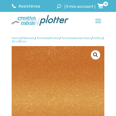
0
Assistenza
|
Il mio account
|
Home
/
Materiali
/
Termotrasferibili
/
Termotrasferibili Siser
/
Glitter
/
30 x 100 cm