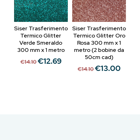
Siser Trasferimento
Siser Trasferimento
Termico Glitter
Termico Glitter Oro
Verde Smeraldo
Rosa 300 mm x 1
300 mm x 1 metro
metro (2 bobine da
50cm cad)
€
12.69
Il
Il
€
14.10
€
13.00
Il
Il
prezzo
prezzo
€
14.10
prezzo
prezzo
originale
attuale
originale
attuale
era:
è:
era:
è:
€14.10.
€12.69.
€14.10.
€13.00.