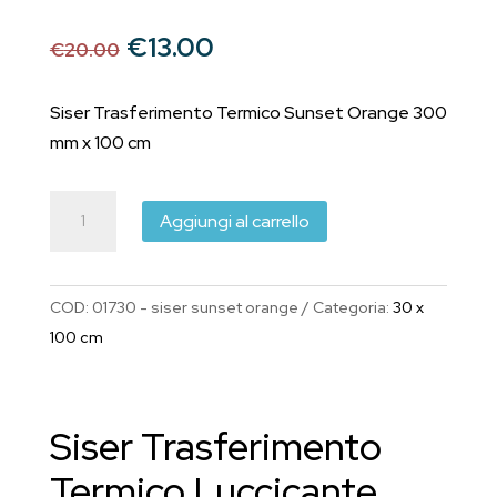
Il
Il
€
13.00
€
20.00
prezzo
prezzo
originale
attuale
Siser Trasferimento Termico Sunset Orange 300
era:
è:
mm x 100 cm
€20.00.
€13.00.
Siser
Aggiungi al carrello
Trasferimento
Termico
Sparkle
COD:
01730 - siser sunset orange
Categoria:
30 x
Sunset
100 cm
Orange
300
mm
Siser Trasferimento
x
1
Termico Luccicante