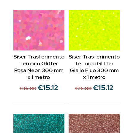
Siser Trasferimento
Siser Trasferimento
Termico Glitter
Termico Glitter
Rosa Neon 300 mm
Giallo Fluo 300 mm
x 1 metro
x 1 metro
€
15.12
€
15.12
Il
Il
Il
Il
€
16.80
€
16.80
prezzo
prezzo
prezzo
prezzo
originale
attuale
originale
attuale
era:
è:
era:
è:
€16.80.
€15.12.
€16.80.
€15.12.