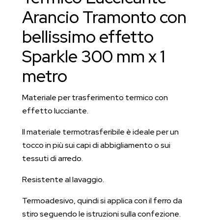
metro
Arancio Tramonto con
quantità
bellissimo effetto
Sparkle 300 mm x 1
metro
Materiale per trasferimento termico con
effetto lucciante.
Il materiale termotrasferibile è ideale per un
tocco in più sui capi di abbigliamento o sui
tessuti di arredo.
Resistente al lavaggio.
Termoadesivo, quindi si applica con il ferro da
stiro seguendo le istruzioni sulla confezione.