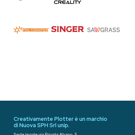
Creativamente Plotter è un marchio
di Nuova SPH Srl unip.
Sede legale via Privata Abano, 5