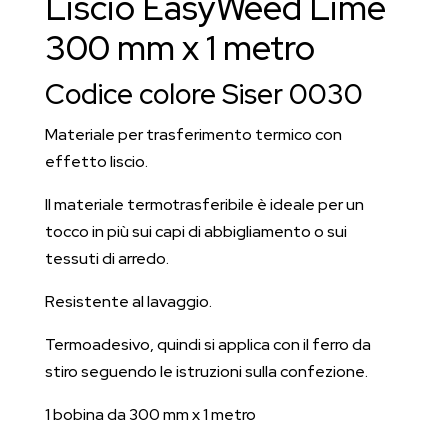
Liscio EasyWeed Lime
metro
quantità
300 mm x 1 metro
Codice colore Siser 0030
Materiale per trasferimento termico con
effetto liscio.
Il materiale termotrasferibile è ideale per un
tocco in più sui capi di abbigliamento o sui
tessuti di arredo.
Resistente al lavaggio.
Termoadesivo, quindi si applica con il ferro da
stiro seguendo le istruzioni sulla confezione.
1 bobina da 300 mm x 1 metro