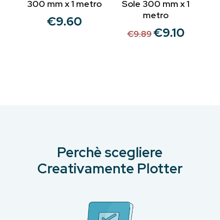
300 mm x 1 metro
Sole 300 mm x 1
metro
€
9.60
€
9.10
Il
Il
€
9.89
prezzo
prezzo
originale
attuale
era:
è:
€9.89.
€9.10.
Perchè scegliere
Creativamente Plotter