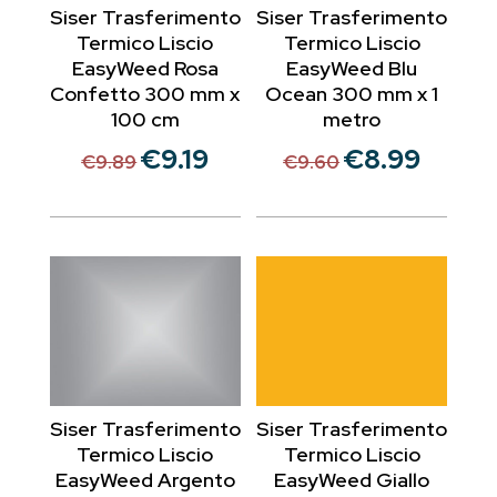
Siser Trasferimento
Siser Trasferimento
Termico Liscio
Termico Liscio
EasyWeed Rosa
EasyWeed Blu
Confetto 300 mm x
Ocean 300 mm x 1
100 cm
metro
€
9.19
€
8.99
Il
Il
Il
Il
€
9.89
€
9.60
prezzo
prezzo
prezzo
prezzo
originale
attuale
originale
attuale
era:
è:
era:
è:
€9.89.
€9.19.
€9.60.
€8.99.
Siser Trasferimento
Siser Trasferimento
Termico Liscio
Termico Liscio
EasyWeed Argento
EasyWeed Giallo