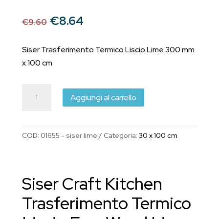
Il
Il
€
8.64
€
9.60
prezzo
prezzo
originale
attuale
Siser Trasferimento Termico Liscio Lime 300 mm
era:
è:
x 100 cm
€9.60.
€8.64.
Siser
Aggiungi al carrello
Trasferimento
Termico
Liscio
COD:
01655 - siser lime
Categoria:
30 x 100 cm
EasyWeed
Lime
300
Siser Craft Kitchen
mm
x
Trasferimento Termico
1