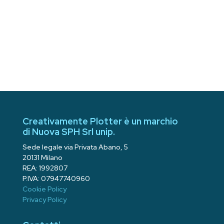
Creativamente Plotter è un marchio
di Nuova SPH Srl unip.
Sede legale via Privata Abano, 5
20131 Milano
REA: 1992807
P.IVA: 07947740960
Cookie Policy
Privacy Policy