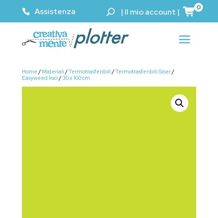
0
Assistenza
|
Il mio account
|
Home
/
Materiali
/
Termotrasferibili
/
Termotrasferibili Siser
/
Easyweed lisci
/
30 x 100 cm