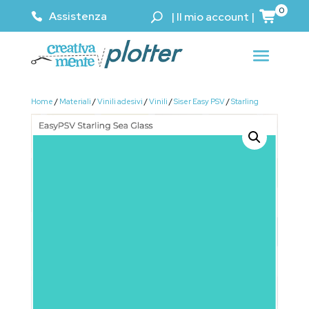
0
Assistenza
|
Il mio account
|
Home
/
Materiali
/
Vinili adesivi
/
Vinili
/
Siser Easy PSV
/
Starling