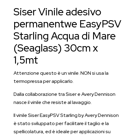
Mare
Siser Vinile adesivo
effetto
elettrico
permanentwe EasyPSV
30
Starling Acqua di Mare
cm
x
(Seaglass) 30cm x
1,5
1,5mt
mt
quantità
Attenzione questo è un vinile. NON si usa la
termopressa per applicarlo.
Dalla collaborazione tra Siser e Avery Dennison
nasce il vinile che resiste al lavaggio.
Il vinile Siser EasyPSV Starling by Avery Dennison
è stato sviluppato per facilitare il taglio e la
spellicolatura, ed è ideale per applicazioni su