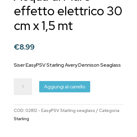
effetto elettrico 30
cm x 1,5 mt
€
8.99
Siser EasyPSV Starling Avery Dennison Seaglass
Siser
Aggiungi al carrello
Vinile
Permanente
EasyPSV
COD:
02812 - EasyPSV Starling seaglass
Categoria:
Starling
Starling
Acqua
di