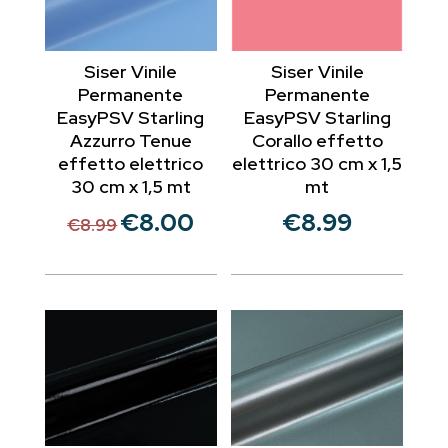
Siser Vinile
Siser Vinile
Permanente
Permanente
EasyPSV Starling
EasyPSV Starling
Azzurro Tenue
Corallo effetto
effetto elettrico
elettrico 30 cm x 1,5
30 cm x 1,5 mt
mt
€
8.00
€
8.99
Il
Il
€
8.99
prezzo
prezzo
originale
attuale
era:
è:
€8.99.
€8.00.