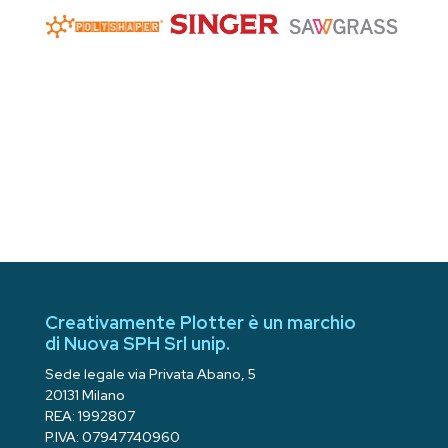
Creativamente Plotter è un marchio
di Nuova SPH Srl unip.
Sede legale via Privata Abano, 5
20131 Milano
REA: 1992807
P.IVA: 07947740960