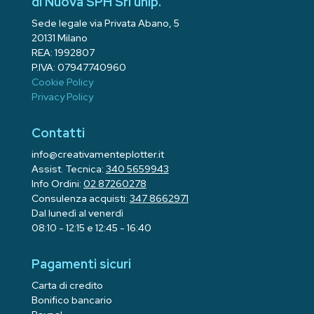
di Nuova SPH Srl unip.
Sede legale via Privata Abano, 5
20131 Milano
REA: 1992807
P.IVA: 07947740960
Cookie Policy
Privacy Policy
Contatti
info@creativamenteplotter.it
Assist. Tecnica:
340 5659943
Info Ordini:
02 87260278
Consulenza acquisti:
347 8662971
Dal lunedì al venerdì
08:10 - 12:15 e 12:45 - 16:40
Pagamenti sicuri
Carta di credito
Bonifico bancario