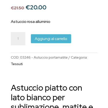
Il
Il
€
20.00
€
21.50
prezzo
prezzo
originale
attuale
Astuccio rosa alluminio
era:
è:
€21.50.
€20.00.
Astuccio
Aggiungi al carrello
portapenne
lato
bianco
COD:
03246 - Astuccio portamatite
Categoria:
sublimatico
Tessuti
con
matite
e
Astuccio piatto con
pennarelli
31
lato bianco per
pz
sublimazione, matite e
quantità