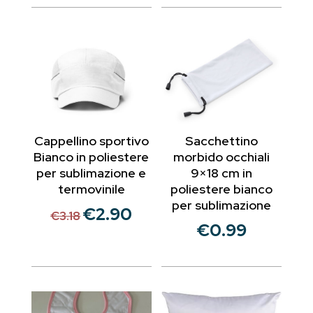
Cappellino sportivo
Sacchettino
Bianco in poliestere
morbido occhiali
per sublimazione e
9×18 cm in
termovinile
poliestere bianco
per sublimazione
€
2.90
Il
Il
€
3.18
€
0.99
prezzo
prezzo
originale
attuale
era:
è:
€3.18.
€2.90.