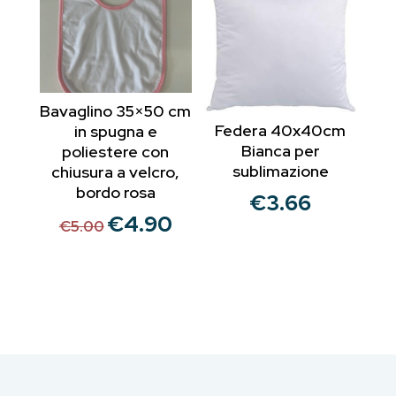
Bavaglino 35×50 cm
Federa 40x40cm
in spugna e
Bianca per
poliestere con
sublimazione
chiusura a velcro,
bordo rosa
€
3.66
€
4.90
Il
Il
€
5.00
prezzo
prezzo
originale
attuale
era:
è:
€5.00.
€4.90.