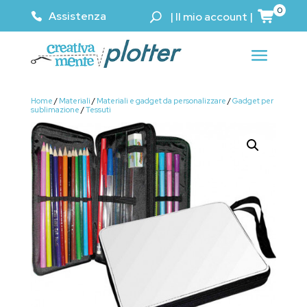
0
Assistenza
|
Il mio account
|
Home
/
Materiali
/
Materiali e gadget da personalizzare
/
Gadget per
sublimazione
/
Tessuti