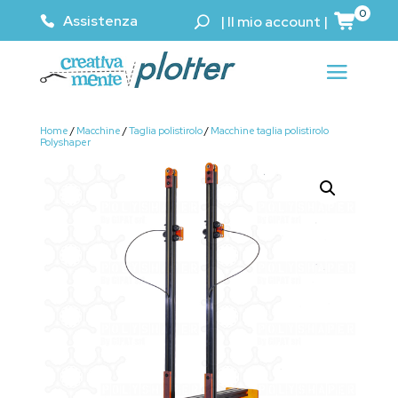
0
Assistenza
|
Il mio account
|
Home
/
Macchine
/
Taglia polistirolo
/
Macchine taglia polistirolo
Polyshaper