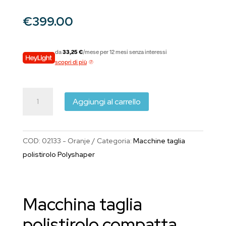
€
399.00
da
33,25 €
/mese per 12 mesi senza interessi
scopri di più
Taglia
Aggiungi al carrello
Polistirolo
PolyShaper
Oranje
COD:
02133 - Oranje
Categoria:
Macchine taglia
50x50cm
polistirolo Polyshaper
spessore
5cm
quantità
Macchina taglia
polistirolo compatta