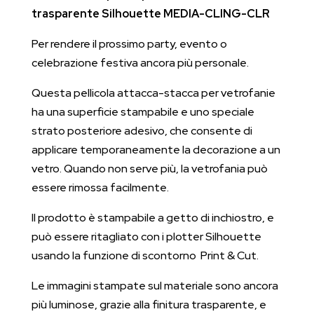
CLING-
trasparente Silhouette MEDIA-CLING-CLR
CLR
quantità
Per rendere il prossimo party, evento o
celebrazione festiva ancora più personale.
Questa pellicola attacca-stacca per vetrofanie
ha una superficie stampabile e uno speciale
strato posteriore adesivo, che consente di
applicare temporaneamente la decorazione a un
vetro. Quando non serve più, la vetrofania può
essere rimossa facilmente.
Il prodotto è stampabile a getto di inchiostro, e
può essere ritagliato con i plotter Silhouette
usando la funzione di scontorno Print & Cut.
Le immagini stampate sul materiale sono ancora
più luminose, grazie alla finitura trasparente, e