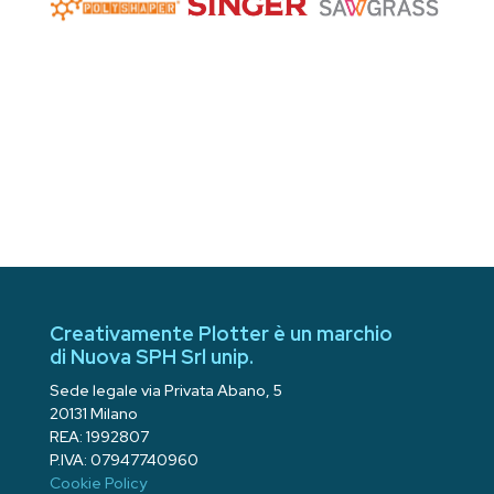
Creativamente Plotter è un marchio
di Nuova SPH Srl unip.
Sede legale via Privata Abano, 5
20131 Milano
REA: 1992807
P.IVA: 07947740960
Cookie Policy