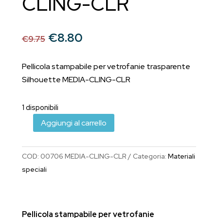
CLING-CLR
Il
Il
€
8.80
€
9.75
prezzo
prezzo
originale
attuale
Pellicola stampabile per vetrofanie trasparente
era:
è:
Silhouette MEDIA-CLING-CLR
€9.75.
€8.80.
1 disponibili
Aggiungi al carrello
Pellicola
stampabile
per
COD:
00706 MEDIA-CLING-CLR
Categoria:
Materiali
vetrofanie
speciali
trasparente
Silhouette
MEDIA-
Pellicola stampabile per vetrofanie