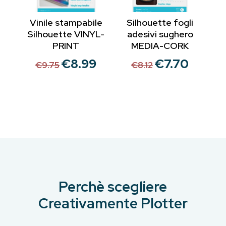
Vinile stampabile
Silhouette fogli
Silhouette VINYL-
adesivi sughero
PRINT
MEDIA-CORK
€
8.99
€
7.70
Il
Il
Il
Il
€
9.75
€
8.12
prezzo
prezzo
prezzo
prezzo
originale
attuale
originale
attuale
era:
è:
era:
è:
€9.75.
€8.99.
€8.12.
€7.70.
Perchè scegliere
Creativamente Plotter