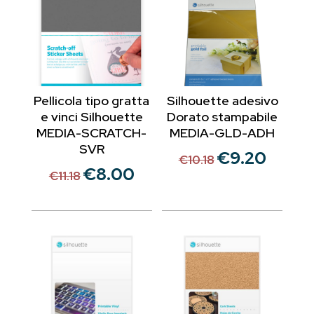
Pellicola tipo gratta
Silhouette adesivo
e vinci Silhouette
Dorato stampabile
MEDIA-SCRATCH-
MEDIA-GLD-ADH
SVR
€
9.20
Il
Il
€
10.18
€
8.00
Il
Il
prezzo
prezzo
€
11.18
prezzo
prezzo
originale
attuale
originale
attuale
era:
è:
era:
è:
€10.18.
€9.20.
€11.18.
€8.00.