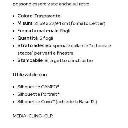
possono essere viste anche sul retro.
Colore
: Trasparente
Misura
: 21,59 x 27,94 cm (formato Letter)
Formato materiale
: Fogli
Quantità
: 5 fogli
Strato adesivo
: speciale collante “attacca e
stacca” per vetri e finestre
Stampabile
: Sì, a getto di inchiostro
Utilizzabile con:
Silhouette CAMEO®
Silhouette Portrait®
Silhouette Curio™ (richiede la Base 12
)
MEDIA-CLING-CLR