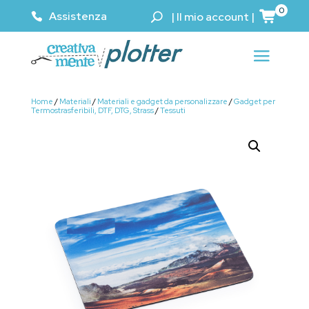
0
Assistenza
|
Il mio account
|
Home
/
Materiali
/
Materiali e gadget da personalizzare
/
Gadget per
Termostrasferibili, DTF, DTG, Strass
/
Tessuti