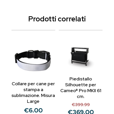
Prodotti correlati
Piedistallo
Collare per cane per
Silhouette per
stampa a
Cameo® Pro MKII 61
sublimazione. Misura
cm.
Large
€
399.99
Il
€
6.00
€
369.00
prezzo
Il