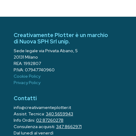
Creativamente Plotter è un marchio
di Nuova SPH Srl unip.
Sede legale via Privata Abano, 5
20131 Milano
REA: 1992807
P.IVA: 07947740960
Cookie Policy
Privacy Policy
Contatti
info@creativamenteplotter.it
Assist. Tecnica:
340 5659943
Info Ordini:
02 87260278
Consulenza acquisti:
347 8662971
Dal lunedì al venerdì