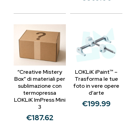
originale
prezzo
era:
attuale
€399.99.
è:
€369.00.
“Creative Mistery
LOKLiK iPaint™ –
Box” di materiali per
Trasforma le tue
sublimazione con
foto in vere opere
termopressa
d’arte
LOKLiK ImPress Mini
€
199.99
3
€
187.62