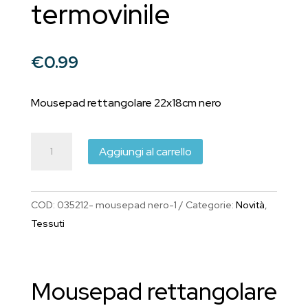
termovinile
€
0.99
Mousepad rettangolare 22x18cm nero
Mousepad
Aggiungi al carrello
rettangolare
22x18cm
in
COD:
035212- mousepad nero-1
Categorie:
Novità
,
tessuto
Tessuti
Nero
e
gomma
Mousepad rettangolare
per