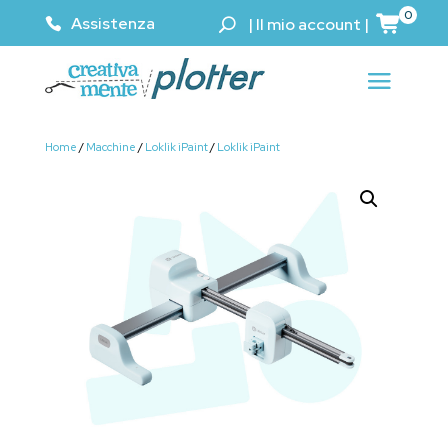
0
Assistenza
|
Il mio account
|
Home
/
Macchine
/
Loklik iPaint
/
Loklik iPaint