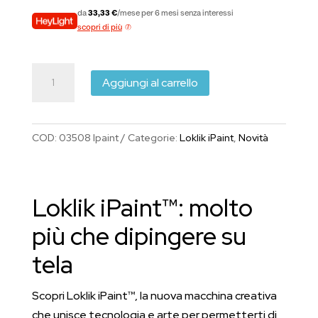
da
33,33 €
/mese per 6 mesi senza interessi
scopri di più
LOKLiK
Aggiungi al carrello
iPaint™
-
Trasforma
COD:
03508 Ipaint
Categorie:
Loklik iPaint
,
Novità
le
tue
foto
Loklik iPaint™: molto
in
vere
più che dipingere su
opere
tela
d’arte
quantità
Scopri Loklik iPaint™, la nuova macchina creativa
che unisce tecnologia e arte per permetterti di