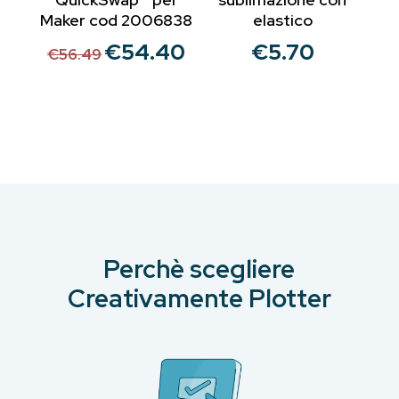
Maker cod 2006838
elastico
€
54.40
€
5.70
Il
Il
€
56.49
prezzo
prezzo
originale
attuale
era:
è:
€56.49.
€54.40.
Perchè scegliere
Creativamente Plotter