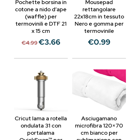
Pochette borsina in
Mousepad
cotone a nido d’ape
rettangolare
(waffle) per
22x18cm in tessuto
termovinili e DTF 21
Nero e gomma per
x 15 cm
termovinile
€
3.66
€
0.99
Il
Il
€
4.99
prezzo
prezzo
originale
attuale
era:
è:
€4.99.
€3.66.
Cricut lama a rotella
Asciugamano
ondulata 31 con
microfibra 120×70
portalama
cm bianco per
QuickSwap™ per
sublimazione con