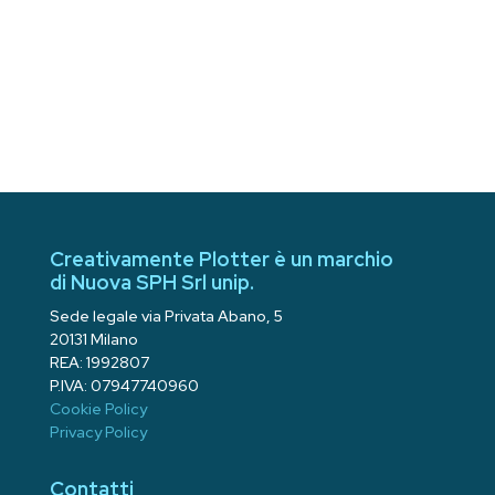
Creativamente Plotter è un marchio
di Nuova SPH Srl unip.
Sede legale via Privata Abano, 5
20131 Milano
REA: 1992807
P.IVA: 07947740960
Cookie Policy
Privacy Policy
Contatti