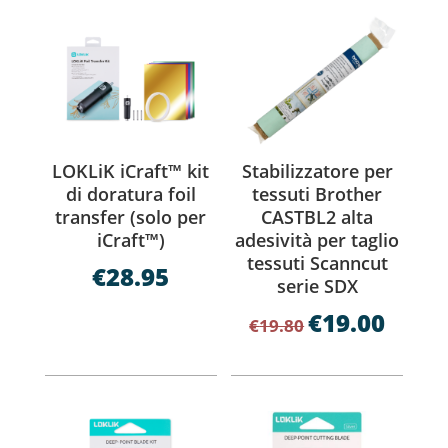
LOKLiK iCraft™ kit
Stabilizzatore per
di doratura foil
tessuti Brother
transfer (solo per
CASTBL2 alta
iCraft™)
adesività per taglio
tessuti Scanncut
€
28.95
serie SDX
€
19.00
Il
Il
€
19.80
prezzo
prezzo
originale
attuale
era:
è:
€19.80.
€19.00.