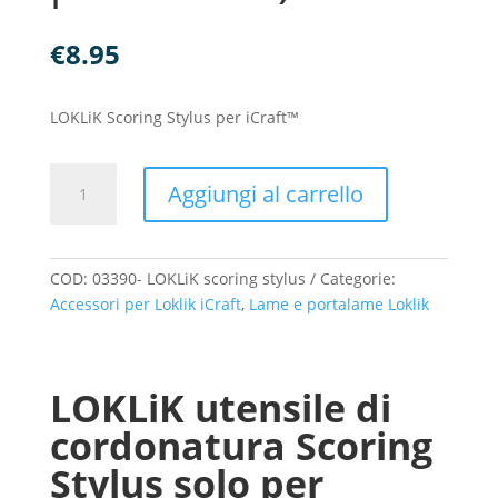
€
8.95
LOKLiK Scoring Stylus per iCraft™
LOKLiK
Aggiungi al carrello
iCraft™
Scoring
Stylus
utensile
COD:
03390- LOKLiK scoring stylus
Categorie:
per
Accessori per Loklik iCraft
,
Lame e portalame Loklik
cordonatura
(solo
per
LOKLiK utensile di
iCraft™)
quantità
cordonatura Scoring
Stylus solo per