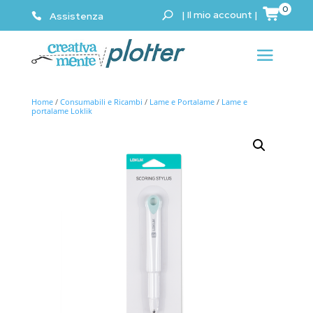
0
|
Il mio account
|
Assistenza
Home
/
Consumabili e Ricambi
/
Lame e Portalame
/
Lame e
portalame Loklik