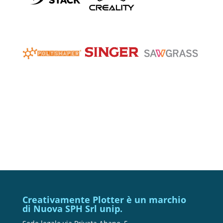
Creativamente Plotter è un marchio
di Nuova SPH Srl unip.