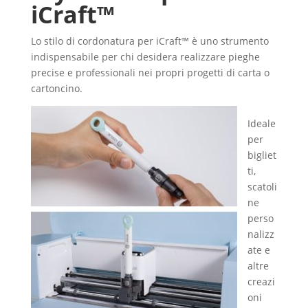
iCraft™
Lo stilo di cordonatura per iCraft™ è uno strumento
indispensabile per chi desidera realizzare pieghe
precise e professionali nei propri progetti di carta o
cartoncino.
Ideale
per
bigliet
ti,
scatoli
ne
perso
nalizz
ate e
altre
creazi
oni