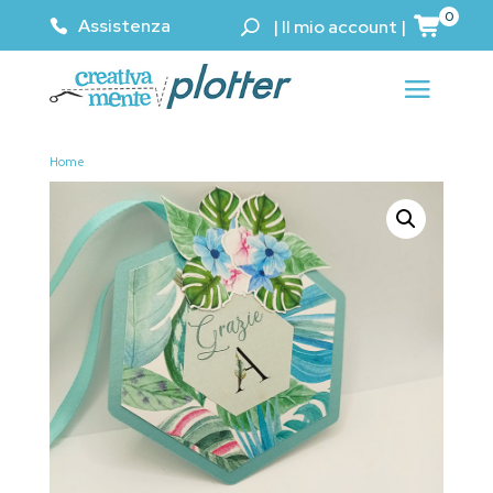
0
Assistenza
|
Il mio account
|
Home