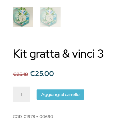
Kit gratta & vinci 3
Il
Il
€
25.00
€
25.18
prezzo
prezzo
originale
attuale
Kit
era:
è:
Aggiungi al carrello
gratta
€25.18.
€25.00.
&
vinci
COD:
01978 + 00690
3