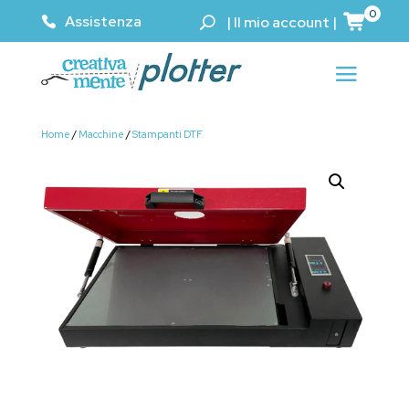
0
Assistenza
|
Il mio account
|
Home
/
Macchine
/
Stampanti DTF