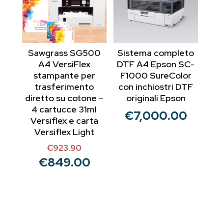
Sawgrass SG500
Sistema completo
A4 VersiFlex
DTF A4 Epson SC-
stampante per
F1000 SureColor
trasferimento
con inchiostri DTF
diretto su cotone –
originali Epson
4 cartucce 31ml
€
7,000.00
Versiflex e carta
Versiflex Light
€
923.90
Il
€
849.00
prezzo
Il
originale
prezzo
era:
attuale
€923.90.
è:
€849.00.