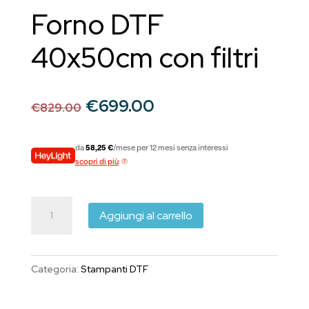
Forno DTF
40x50cm con filtri
Il
Il
€
699.00
€
829.00
prezzo
prezzo
originale
attuale
da
58,25 €
/mese per 12 mesi senza interessi
era:
è:
scopri di più
€829.00.
€699.00.
Forno
Aggiungi al carrello
DTF
40x50cm
con
Categoria:
Stampanti DTF
filtri
quantità