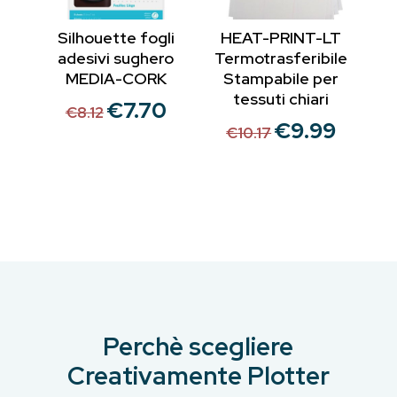
Silhouette fogli
HEAT-PRINT-LT
adesivi sughero
Termotrasferibile
MEDIA-CORK
Stampabile per
tessuti chiari
€
7.70
Il
Il
€
8.12
€
9.99
Il
Il
prezzo
prezzo
€
10.17
prezzo
prezzo
originale
attuale
originale
attuale
era:
è:
era:
è:
€8.12.
€7.70.
€10.17.
€9.99.
Perchè scegliere
Creativamente Plotter