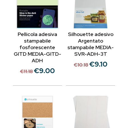
Pellicola adesiva
Silhouette adesivo
stampabile
Argentato
fosforescente
stampabile MEDIA-
GITD MEDIA-GITD-
SVR-ADH-3T
ADH
€
9.10
Il
Il
€
10.18
€
9.00
Il
Il
prezzo
prezzo
€
11.18
prezzo
prezzo
originale
attuale
originale
attuale
era:
è:
era:
è:
€10.18.
€9.10.
€11.18.
€9.00.