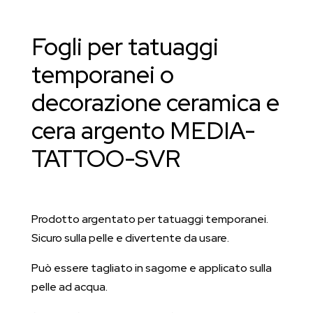
ceramica
e
Fogli per tatuaggi
cera
argento
temporanei o
MEDIA-
decorazione ceramica e
TATTOO-
SVR
cera argento MEDIA-
quantità
TATTOO-SVR
Prodotto argentato per tatuaggi temporanei.
Sicuro sulla pelle e divertente da usare.
Può essere tagliato in sagome e applicato sulla
pelle ad acqua.