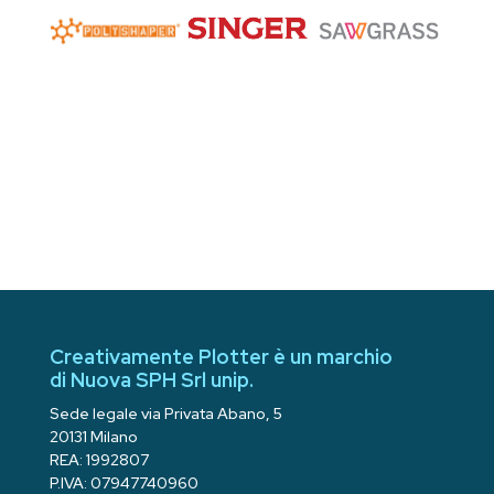
Creativamente Plotter è un marchio
di Nuova SPH Srl unip.
Sede legale via Privata Abano, 5
20131 Milano
REA: 1992807
P.IVA: 07947740960