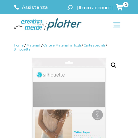
0
Assistenza
|
Il mio account
|
Home
/
Materiali
/
Carte e Materiali in fogli
/
Carte speciali
/
Silhouette