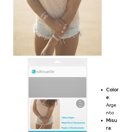
Color
e
:
Arge
nto
Misu
ra
: