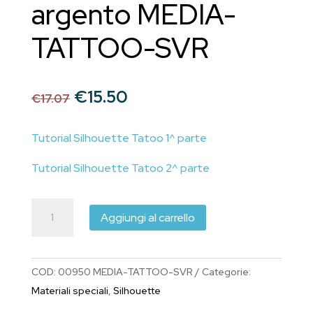
argento MEDIA-
TATTOO-SVR
Il
Il
€
15.50
€
17.07
prezzo
prezzo
originale
attuale
Tutorial Silhouette Tatoo 1^ parte
era:
è:
€17.07.
€15.50.
Tutorial Silhouette Tatoo 2^ parte
Fogli
Aggiungi al carrello
per
tatuaggi
temporanei
COD:
00950 MEDIA-TATTOO-SVR
Categorie:
o
Materiali speciali
,
Silhouette
decorazione