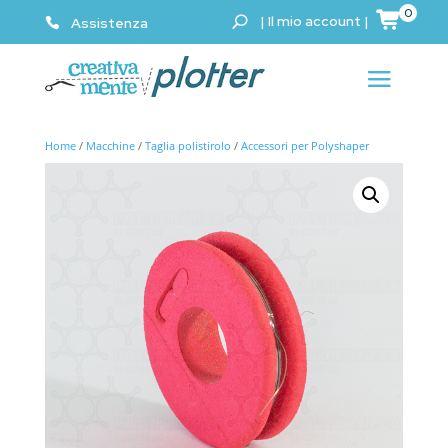
0
|
Il mio account
|
Assistenza
Home
/
Macchine
/
Taglia polistirolo
/
Accessori per Polyshaper