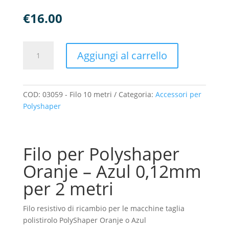
€
16.00
Filo
Aggiungi al carrello
da
0,12mm
rocchetto
da
COD:
03059 - Filo 10 metri
Categoria:
Accessori per
2
Polyshaper
metri
per
PolyShaper
Filo per Polyshaper
Oranje
-
Oranje – Azul 0,12mm
Azul
per 2 metri
quantità
Filo resistivo di ricambio per le macchine taglia
polistirolo PolyShaper Oranje o Azul