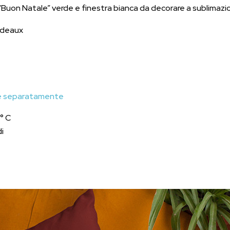
uon Natale” verde e finestra bianca da decorare a sublimazi
rdeaux
are separatamente
° C
i