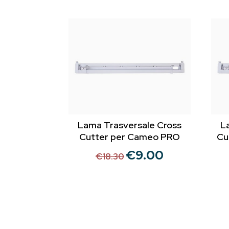
Lama Trasversale Cross
L
Cutter per Cameo PRO
Cu
€
9.00
Il
Il
€
18.30
prezzo
prezzo
originale
attuale
era:
è:
€18.30.
€9.00.