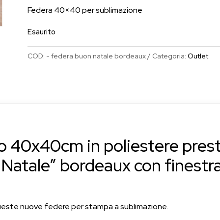
originale
attuale
Federa 40×40 per sublimazione
era:
è:
Esaurito
€8.00.
€4.00.
COD:
- federa buon natale bordeaux
Categoria:
Outlet
no 40x40cm in poliestere pre
atale” bordeaux con finestra
 queste nuove federe per stampa a sublimazione.