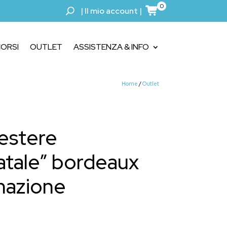
0
|
Il mio account
|
ORSI
OUTLET
ASSISTENZA & INFO
Home
/
Outlet
estere
tale” bordeaux
imazione