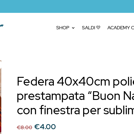
SHOP
SALDI 💛
ACADEMY C
Federa 40x40cm poli
prestampata “Buon Na
con finestra per subl
Il
Il
€
4.00
€
8.00
prezzo
prezzo