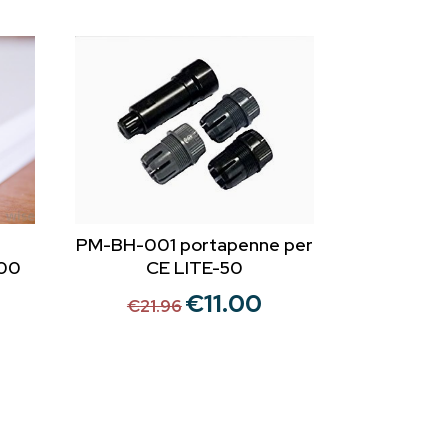
PM-BH-001 portapenne per
CE LITE-50
100
€
11.00
Il
Il
€
21.96
prezzo
prezzo
rezzo
originale
attuale
ttuale
era:
è:
€21.96.
€11.00.
14.00.