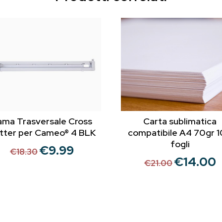
ama Trasversale Cross
Carta sublimatica
tter per Cameo® 4 BLK
compatibile A4 70gr 
fogli
€
9.99
Il
Il
€
18.30
€
14.00
Il
Il
prezzo
prezzo
€
21.00
prezzo
p
originale
attuale
originale
a
era:
è:
era:
è:
€18.30.
€9.99.
€21.00.
€