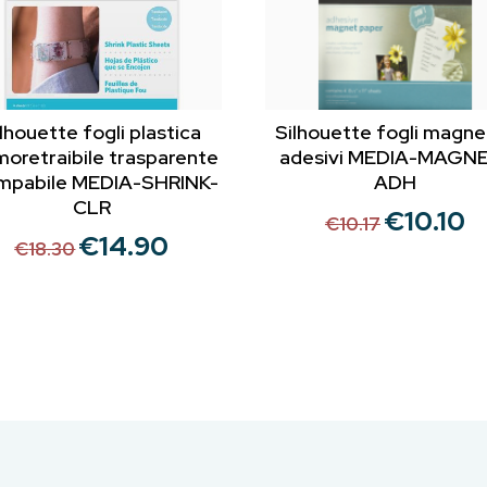
lhouette fogli plastica
Silhouette fogli magne
moretraibile trasparente
adesivi MEDIA-MAGN
mpabile MEDIA-SHRINK-
ADH
CLR
€
10.10
Il
Il
€
10.17
€
14.90
Il
Il
prezzo
pr
€
18.30
prezzo
prezzo
originale
at
originale
attuale
era:
è:
era:
è:
€10.17.
€10
€18.30.
€14.90.