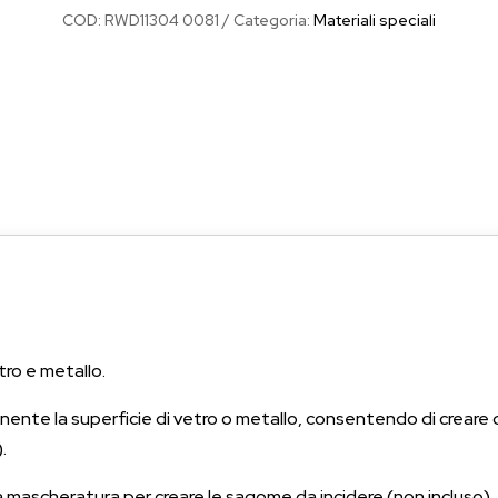
COD:
RWD11304 0081
Categoria:
Materiali speciali
tro e metallo.
nente la superficie di vetro o metallo, consentendo di creare
.
a mascheratura per creare le sagome da incidere (non incluso)