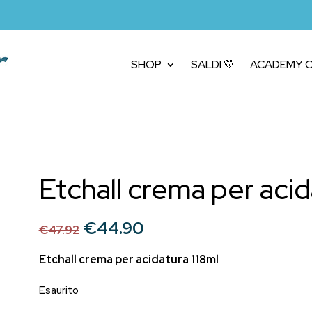
SHOP
SALDI 💛
ACADEMY C
Etchall crema per acid
Il
Il
€
44.90
€
47.92
prezzo
prezzo
originale
attuale
Etchall crema per acidatura 118ml
era:
è:
Esaurito
€47.92.
€44.90.