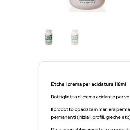
Etchall crema per acidatura 118ml
Bottiglietta di crema acidante per ve
Il prodotto opacizza in maniera perma
permanenti (iniziali, profili, greche etc)
Da usare in abbinamento a un vinile d