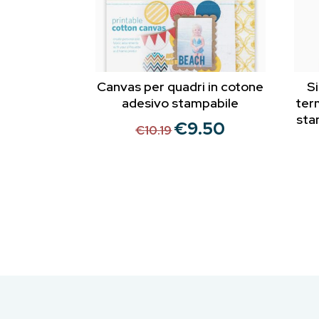
Canvas per quadri in cotone
Si
adesivo stampabile
ter
sta
€
9.50
Il
Il
€
10.19
prezzo
prezzo
originale
attuale
era:
è:
€10.19.
€9.50.