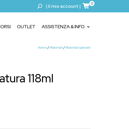
0
|
Il mio account
|
ORSI
OUTLET
ASSISTENZA & INFO
Home
/
Materiali
/
Materiali speciali
atura 118ml