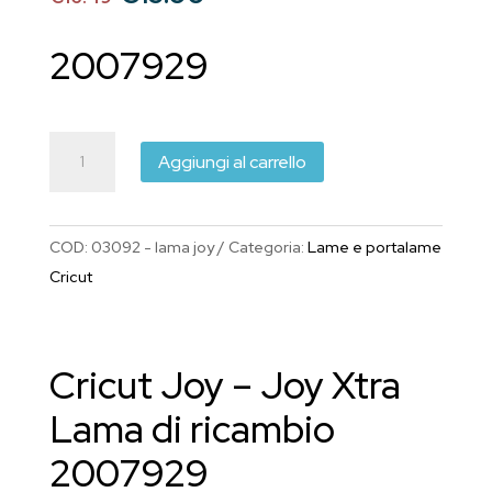
prezzo
prezzo
originale
attuale
2007929
era:
è:
€16.49.
€15.00.
Cricut
Aggiungi al carrello
Joy
-
Joy
COD:
03092 - lama joy
Categoria:
Lame e portalame
Xtra
Cricut
lama
di
ricambio
Cricut Joy – Joy Xtra
2007929
quantità
Lama di ricambio
2007929