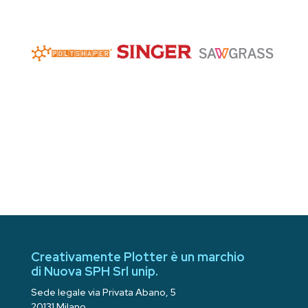
Creativamente Plotter è un marchio
di Nuova SPH Srl unip.
Sede legale via Privata Abano, 5
20131 Milano