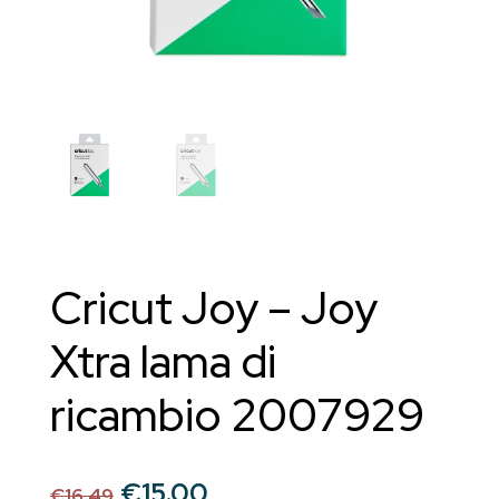
Cricut Joy – Joy
Xtra lama di
ricambio 2007929
Il
Il
€
15.00
€
16.49