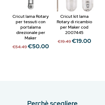
Cricut lama Rotary
Cricut kit lama
per tessuti con
Rotary di ricambio
portalama
per Maker cod
direzionale per
2007445
Maker
€
19.00
Il
Il
€
19.49
€
50.00
Il
Il
prezzo
prezzo
€
54.49
prezzo
prezzo
originale
attuale
originale
attuale
era:
è:
era:
è:
€19.49.
€19.00.
€54.49.
€50.00.
Perchè scegliere