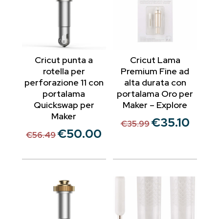
Cricut punta a
Cricut Lama
rotella per
Premium Fine ad
perforazione 11 con
alta durata con
portalama
portalama Oro per
Quickswap per
Maker – Explore
Maker
€
35.10
Il
Il
€
35.99
€
50.00
Il
Il
prezzo
prezzo
€
56.49
prezzo
prezzo
originale
attuale
originale
attuale
era:
è:
era:
è:
€35.99.
€35.10.
€56.49.
€50.00.