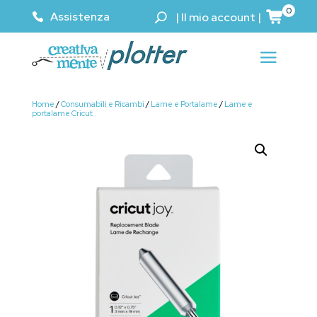
0
Assistenza
|
Il mio account
|
Home
/
Consumabili e Ricambi
/
Lame e Portalame
/
Lame e
portalame Cricut