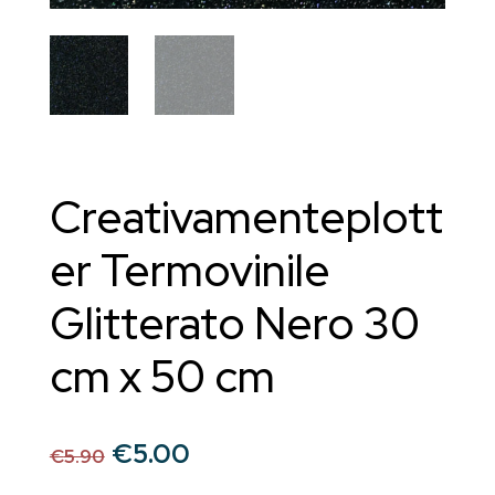
Creativamenteplott
er Termovinile
Glitterato Nero 30
cm x 50 cm
Il
Il
€
5.00
€
5.90
prezzo
prezzo