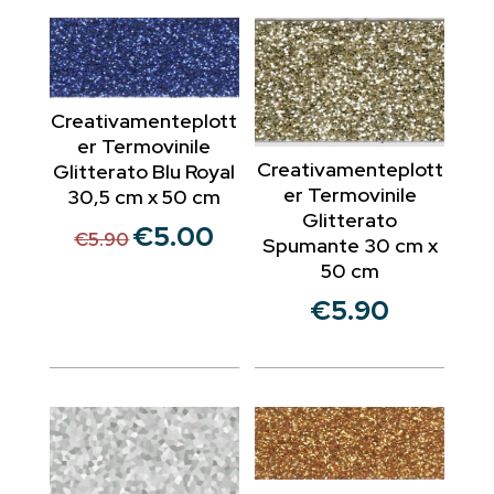
Creativamenteplott
er Termovinile
Creativamenteplott
Glitterato Blu Royal
er Termovinile
30,5 cm x 50 cm
Glitterato
€
5.00
Il
Il
€
5.90
Spumante 30 cm x
prezzo
prezzo
50 cm
originale
attuale
€
5.90
era:
è:
€5.90.
€5.00.