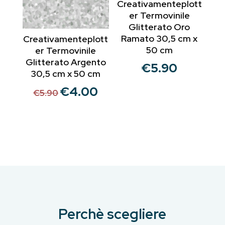
Creativamenteplott
er Termovinile
Glitterato Oro
Ramato 30,5 cm x
Creativamenteplott
50 cm
er Termovinile
Glitterato Argento
€
5.90
30,5 cm x 50 cm
€
4.00
Il
Il
€
5.90
prezzo
prezzo
originale
attuale
era:
è:
€5.90.
€4.00.
Perchè scegliere