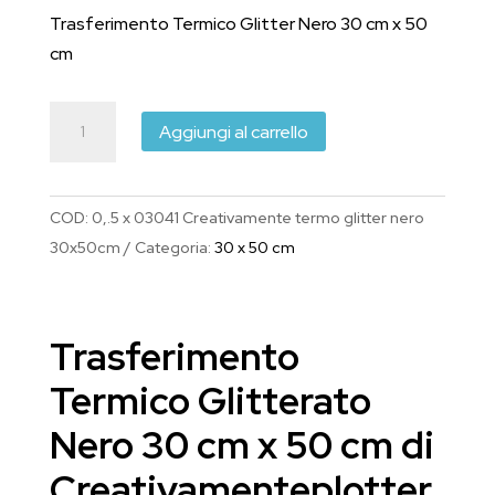
originale
attuale
Trasferimento Termico Glitter Nero 30 cm x 50
era:
è:
cm
€5.90.
€5.00.
Creativamenteplotter
Aggiungi al carrello
Termovinile
Glitterato
Nero
COD:
0,.5 x 03041 Creativamente termo glitter nero
30
30x50cm
Categoria:
30 x 50 cm
cm
x
50
Trasferimento
cm
quantità
Termico Glitterato
Nero 30 cm x 50 cm di
Creativamenteplotter