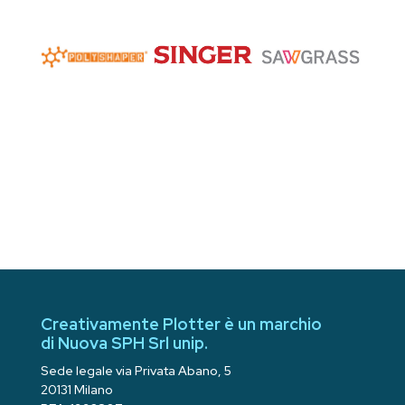
Creativamente Plotter è un marchio
di Nuova SPH Srl unip.
Sede legale via Privata Abano, 5
20131 Milano