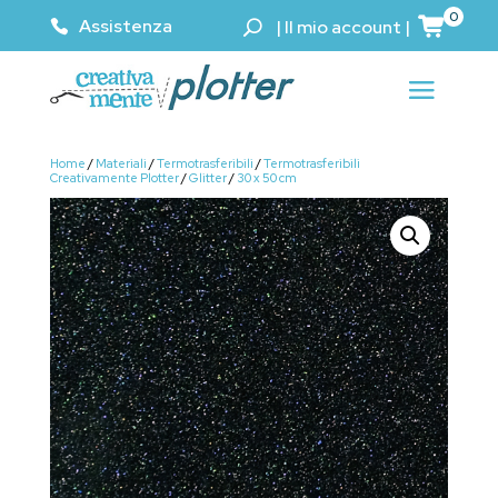
0
Assistenza
|
Il mio account
|
Home
/
Materiali
/
Termotrasferibili
/
Termotrasferibili
Creativamente Plotter
/
Glitter
/
30 x 50 cm