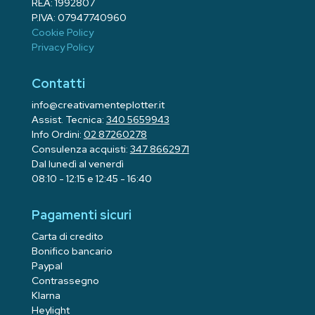
REA: 1992807
P.IVA: 07947740960
Cookie Policy
Privacy Policy
Contatti
info@creativamenteplotter.it
Assist. Tecnica:
340 5659943
Info Ordini:
02 87260278
Consulenza acquisti:
347 8662971
Dal lunedì al venerdì
08:10 - 12:15 e 12:45 - 16:40
Pagamenti sicuri
Carta di credito
Bonifico bancario
Paypal
Contrassegno
Klarna
Heylight