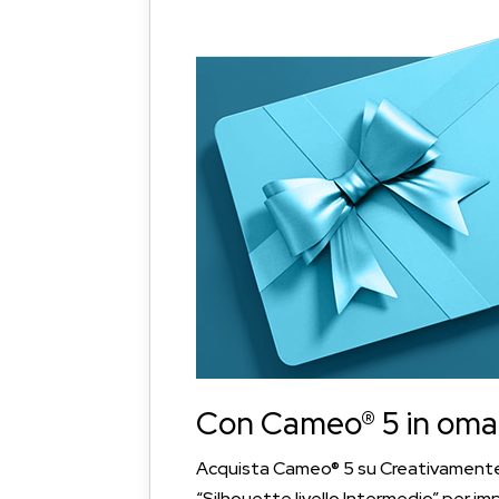
Con Cameo® 5 in omagg
Acquista Cameo® 5 su Creativamente Pl
“Silhouette livello Intermedio” per imp