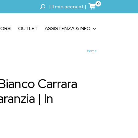
0
|
Il mio account
|
ORSI
OUTLET
ASSISTENZA & INFO
Home
Bianco Carrara
ranzia | In