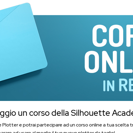
io un corso della Silhouette Acade
otter e potrai partecipare ad un corso online a tua scelta tra
arare ad usare al meglio il tuo nuovo plotter da taglio!