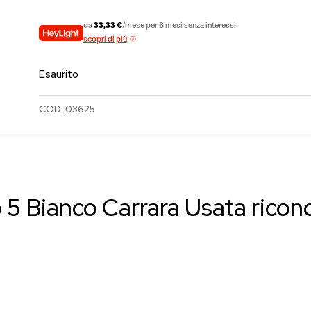
da
33,33 €
/mese per 6 mesi senza interessi
scopri di più
Esaurito
COD:
03625
5 Bianco Carrara Usata ricond