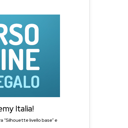
my Italia!
 “Silhouette livello base” e