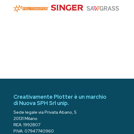
Creativamente Plotter è un marchio
di Nuova SPH Srl unip.
Sede legale via Privata Abano, 5
20131 Milano
REA: 1992807
P.IVA: 07947740960