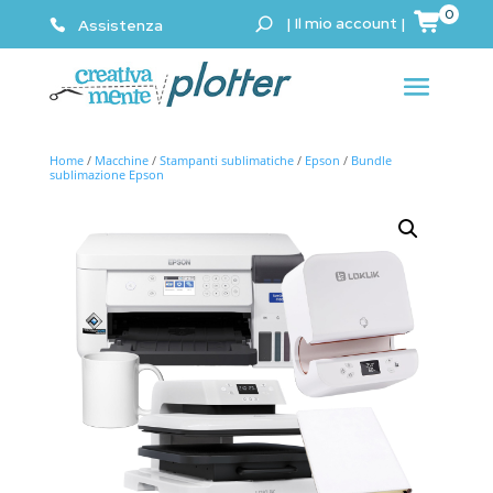
0
|
Il mio account
|
Assistenza
Home
/
Macchine
/
Stampanti sublimatiche
/
Epson
/
Bundle
sublimazione Epson