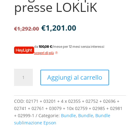
presse LOKLiK
Il
Il
€
1,201.00
€
1,292.00
prezzo
prezzo
originale
attuale
era:
è:
da
100,08 €
/mese per 12 mesi senza interessi
€1,292.00.
€1,201.00.
scopri di più
Bundle
Aggiungi al carrello
completo,
Stampante
sublimatica
Epson
COD:
02171 + 03201 + 4 x 02355 + 02752 + 02696 +
SC-
02741 + 02761 + 03079 + 10x 02759 + 02985 + 02981
F100
+ 02999-1
Categorie:
Bundle
,
Bundle
,
Bundle
con
sublimazione Epson
3
anni