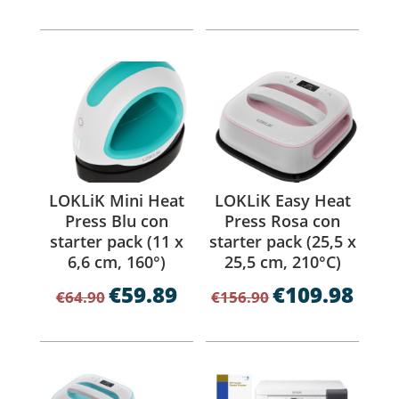
LOKLiK Mini Heat
LOKLiK Easy Heat
Press Blu con
Press Rosa con
starter pack (11 x
starter pack (25,5 x
6,6 cm, 160°)
25,5 cm, 210°C)
€
59.89
€
109.98
Il
Il
Il
Il
€
64.90
€
156.90
prezzo
prezzo
prezzo
prezzo
originale
attuale
originale
attual
era:
è:
era:
è:
€64.90.
€59.89.
€156.90.
€109.98