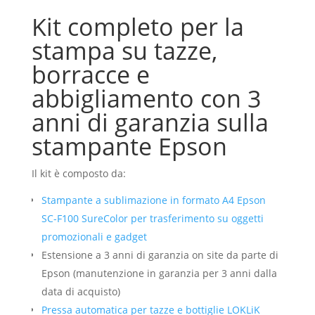
di
Kit completo per la
garanzia,
più
stampa su tazze,
presse
borracce e
LOKLiK
abbigliamento con 3
quantità
anni di garanzia sulla
stampante Epson
Il kit è composto da:
Stampante a sublimazione in formato A4 Epson
SC-F100 SureColor per trasferimento su oggetti
promozionali e gadget
Estensione a 3 anni di garanzia on site da parte di
Epson (manutenzione in garanzia per 3 anni dalla
data di acquisto)
Pressa automatica per tazze e bottiglie LOKLiK