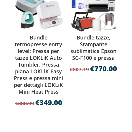
Bundle
Bundle tazze,
termopresse entry
Stampante
level: Pressa per
sublimatica Epson
tazze LOKLiK Auto
SC-F100 e pressa
Tumbler, Pressa
€
770.00
Il
Il
€
807.19
piana LOKLiK Easy
prezzo
prezzo
Press e pressa mini
originale
attual
per dettagli LOKLiK
era:
è:
Mini Heat Press
€807.19.
€770.00
€
349.00
Il
Il
€
388.99
prezzo
prezzo
originale
attuale
era:
è:
€388.99.
€349.00.