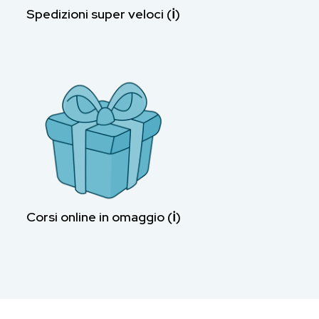
Spedizioni super veloci (ℹ︎)
Corsi online in omaggio (ℹ︎)