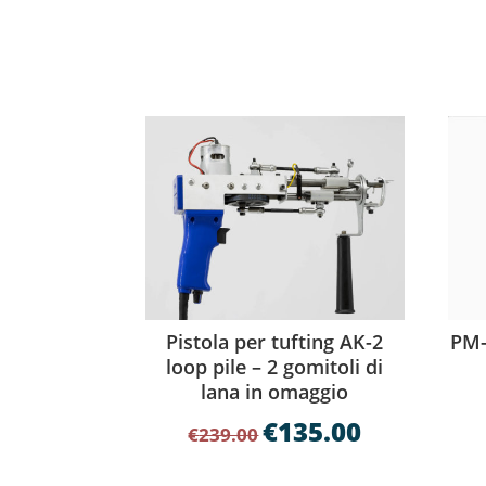
PM-
Pistola per tufting AK-2
loop pile – 2 gomitoli di
lana in omaggio
€
135.00
Il
Il
€
239.00
prezzo
prezzo
originale
attuale