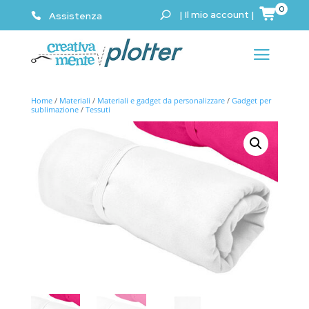
0
|
Il mio account
|
Assistenza
Home
/
Materiali
/
Materiali e gadget da personalizzare
/
Gadget per
sublimazione
/
Tessuti