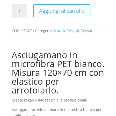
Asciugamano
Aggiungi al carrello
microfibra
120x70
cm
bianco
COD:
03627
Categorie:
Novità
,
Tessuti
,
Tessuti
per
sublimazione
con
Asciugamano in
elastico
quantità
microfibra PET bianco.
Misura 120×70 cm con
elastico per
arrotolarlo.
Create regali o gadget unici e professionali!
Asciugamano, telo da mare in microfibra bianco per
sublimazione.