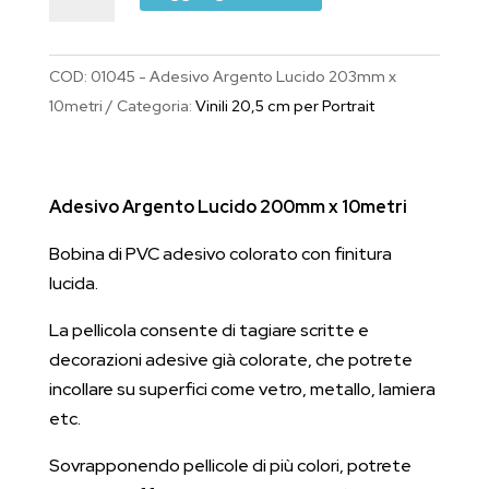
Argento
Lucido
200mm
COD:
01045 - Adesivo Argento Lucido 203mm x
x
10metri
Categoria:
Vinili 20,5 cm per Portrait
10metri
quantità
Adesivo Argento Lucido 200mm x 10metri
Bobina di PVC adesivo colorato con finitura
lucida.
La pellicola consente di tagiare scritte e
decorazioni adesive già colorate, che potrete
incollare su superfici come vetro, metallo, lamiera
etc.
Sovrapponendo pellicole di più colori, potrete