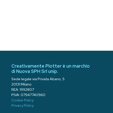
Creativamente Plotter è un marchio
di Nuova SPH Srl unip.
Sede legale via Privata Abano, 5
20131 Milano
REA: 1992807
P.IVA: 07947740960
Cookie Policy
Privacy Policy