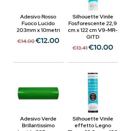
Adesivo Rosso
Silhouette Vinile
Fuoco Lucido
Fosforescente 22,9
203mm x 10metri
cm x 122 cm V9-MR-
GITD
€
12.00
Il
Il
€
14.00
€
10.00
Il
Il
prezzo
prezzo
€
13.41
prezzo
prezzo
originale
attuale
originale
attuale
era:
è:
era:
è:
€14.00.
€12.00.
€13.41.
€10.00.
Adesivo Verde
Silhouette Vinile
Brillantissimo
effetto Legno