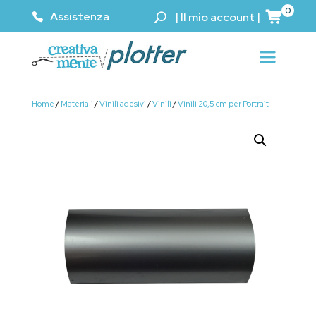
0
Assistenza
|
Il mio account
|
Home
/
Materiali
/
Vinili adesivi
/
Vinili
/
Vinili 20,5 cm per Portrait