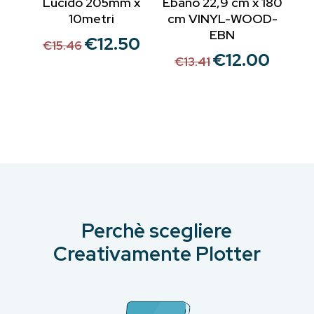
Lucido 205mm x
Ebano 22,9 cm x 180
10metri
cm VINYL-WOOD-
EBN
€
12.50
Il
Il
€
15.46
€
12.00
Il
Il
prezzo
prezzo
€
13.41
prezzo
prezzo
originale
attuale
originale
attuale
era:
è:
era:
è:
€15.46.
€12.50.
€13.41.
€12.00.
Perchè scegliere
Creativamente Plotter