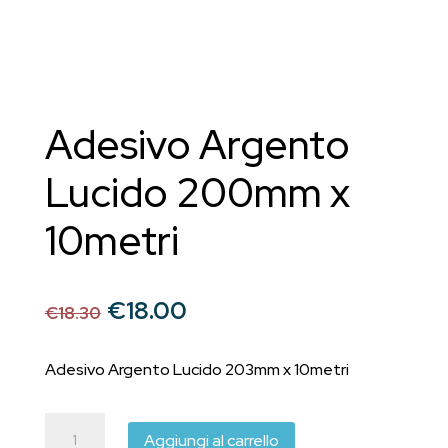
Adesivo Argento
Lucido 200mm x
10metri
Il
Il
€
18.00
€
18.30
prezzo
prezzo
originale
attuale
Adesivo Argento Lucido 203mm x 10metri
era:
è:
€18.30.
€18.00.
Adesivo
Aggiungi al carrello