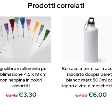
Prodotti correlati
nalibro in alluminio per
Borraccia termica in acc
blimazione 4,5 x 18 cm
riciclato doppia pare
con nappina in colori
bianco matt 500ml c
assortiti
tappo a vite e moschet
€
3.30
€
6.00
Il
Il
Il
Il
€
3.42
€
7.00
prezzo
prezzo
prezzo
pr
originale
attuale
originale
at