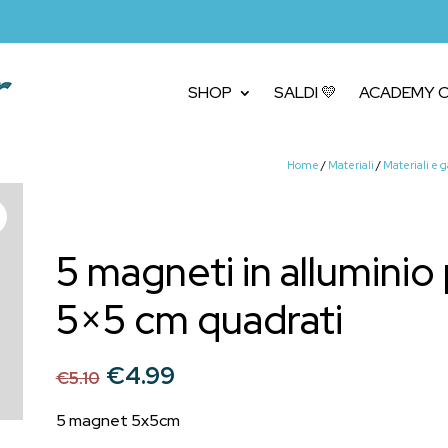
SHOP
SALDI 💛
ACADEMY C
Home
/
Materiali
/
Materiali e 
5 magneti in alluminio
5×5 cm quadrati
Il
Il
€
4.99
€
5.10
prezzo
prezzo
originale
attuale
5 magnet 5x5cm