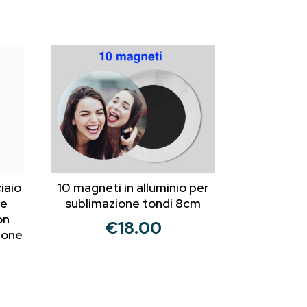
iaio
10 magneti in alluminio per
te
sublimazione tondi 8cm
on
€
18.00
tone
ezzo
tuale