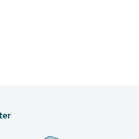
.00.
ter