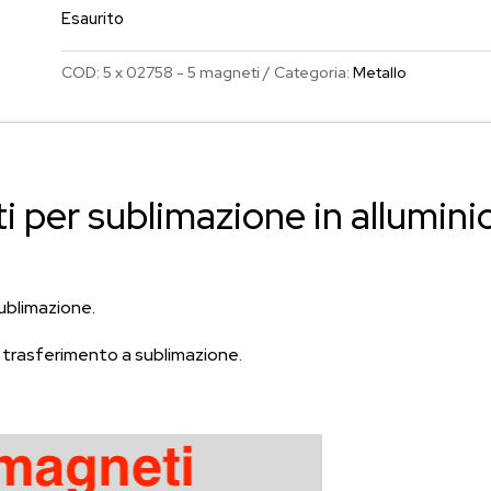
era:
è:
Esaurito
€5.10.
€4.99.
COD:
5 x 02758 - 5 magneti
Categoria:
Metallo
 per sublimazione in allumini
sublimazione.
r trasferimento a sublimazione.