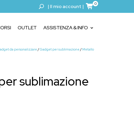
0
|
Il mio account
|
ORSI
OUTLET
ASSISTENZA & INFO
gadget da personalizzare
/
Gadget per sublimazione
/
Metallo
 per sublimazione