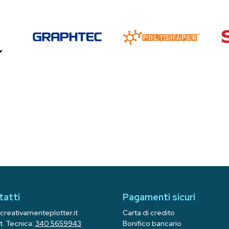
tatti
Pagamenti sicuri
creativamenteplotter.it
Carta di credito
t. Tecnica:
340 5659943
Bonifico bancario