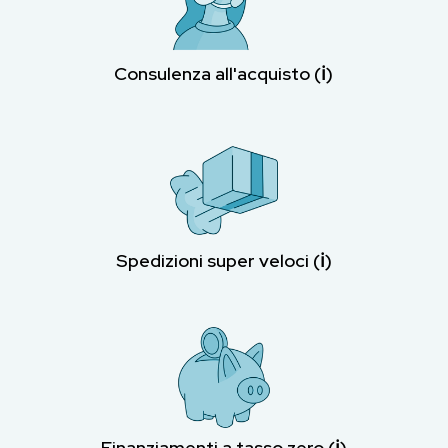
Consulenza all'acquisto (ℹ︎)
Spedizioni super veloci (ℹ︎)
Finanziamenti a tasso zero (ℹ︎)