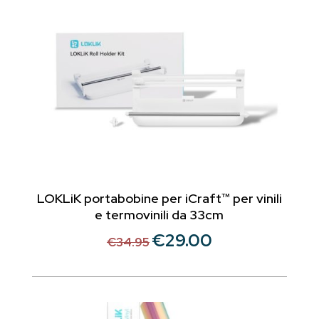
LOKLiK portabobine per iCraft™ per vinili
e termovinili da 33cm
€
29.00
Il
Il
€
34.95
prezzo
prezzo
originale
attuale
era:
è:
€34.95.
€29.00.