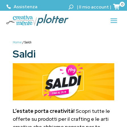
0
Assistenza
|
Il mio account
|
Home
/ Saldi
Saldi
L’estate porta creatività!
Scopri tutte le
offerte su prodotti per il crafting e le arti
creative che abbiamo pensato per te.