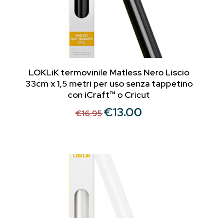
LOKLiK termovinile Matless Nero Liscio
33cm x 1,5 metri per uso senza tappetino
con iCraft™ o Cricut
€
13.00
Il
Il
€
16.95
prezzo
prezzo
originale
attuale
era:
è:
€16.95.
€13.00.