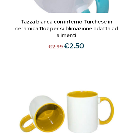
Tazza bianca con interno Turchese in
ceramica 11oz per sublimazione adatta ad
alimenti
€
2.50
Il
Il
€
2.99
prezzo
prezzo
originale
attuale
era:
è:
€2.99.
€2.50.