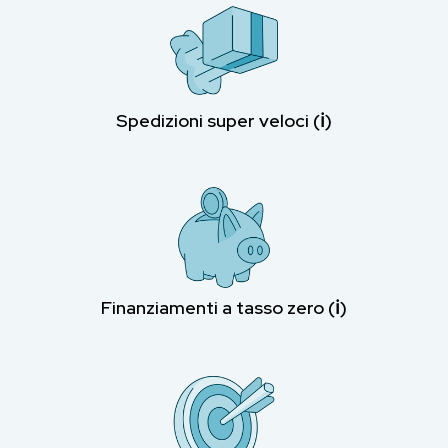
Spedizioni super veloci (ℹ︎)
Finanziamenti a tasso zero (ℹ︎)