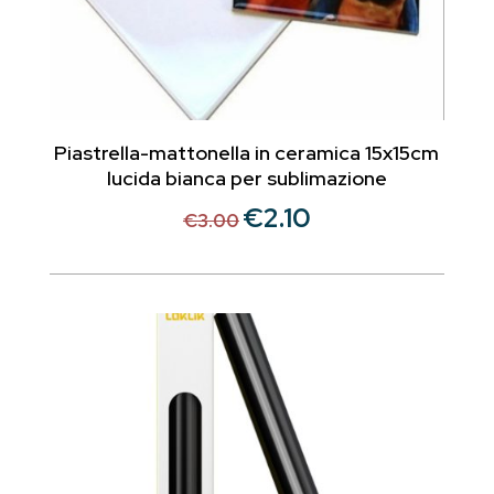
Piastrella-mattonella in ceramica 15x15cm
lucida bianca per sublimazione
€
2.10
Il
Il
€
3.00
prezzo
prezzo
originale
attuale
era:
è:
€3.00.
€2.10.