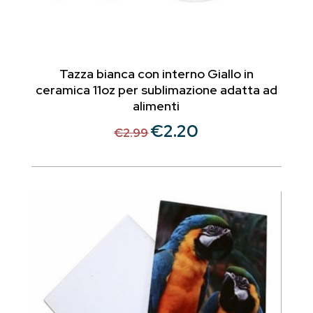
Tazza bianca con interno Giallo in
ceramica 11oz per sublimazione adatta ad
alimenti
€
2.20
Il
Il
€
2.99
prezzo
prezzo
originale
attuale
era:
è:
€2.99.
€2.20.