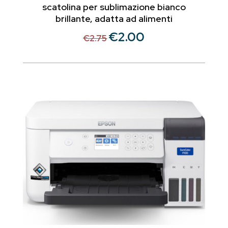
scatolina per sublimazione bianco
brillante, adatta ad alimenti
€
2.00
Il
Il
€
2.75
prezzo
prezzo
originale
attuale
era:
è:
€2.75.
€2.00.