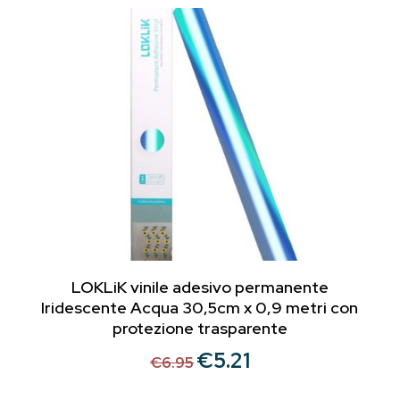
€6.95.
€4.99.
LOKLiK vinile adesivo permanente
Iridescente Acqua 30,5cm x 0,9 metri con
protezione trasparente
€
5.21
Il
Il
€
6.95
prezzo
prezzo
originale
attuale