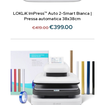
LOKLiK ImPress™ Auto 2-Smart Bianca |
Pressa automatica 38x38cm
€
399.00
Il
Il
€
419.00
prezzo
prezzo
originale
attuale
era:
è:
€419.00.
€399.00.