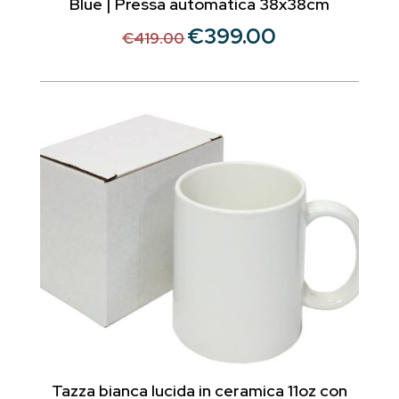
Blue | Pressa automatica 38x38cm
€
399.00
Il
Il
€
419.00
prezzo
prezzo
originale
attuale
era:
è:
€419.00.
€399.00.
Tazza bianca lucida in ceramica 11oz con