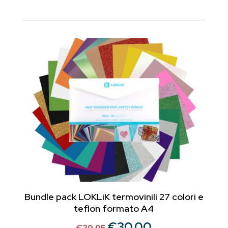
prezzo
prezzo
originale
attuale
era:
è:
€6.95.
€4.99.
Bundle pack LOKLiK termovinili 27 colori e
teflon formato A4
€
30.00
Il
Il