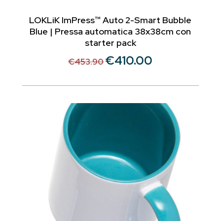
LOKLiK ImPress™ Auto 2-Smart Bubble
Blue | Pressa automatica 38x38cm con
starter pack
€
410.00
Il
Il
€
453.90
prezzo
prezzo
originale
attuale
era:
è:
€453.90.
€410.00.