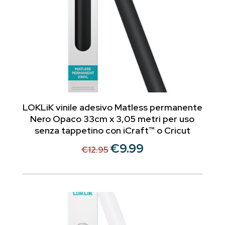
LOKLiK vinile adesivo Matless permanente
Nero Opaco 33cm x 3,05 metri per uso
senza tappetino con iCraft™ o Cricut
€
9.99
Il
Il
€
12.95
prezzo
prezzo
originale
attuale
era:
è:
€12.95.
€9.99.