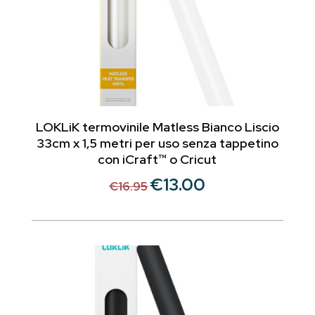
LOKLiK termovinile Matless Bianco Liscio
33cm x 1,5 metri per uso senza tappetino
con iCraft™ o Cricut
€
13.00
Il
Il
€
16.95
prezzo
prezzo
originale
attuale
era:
è:
€16.95.
€13.00.