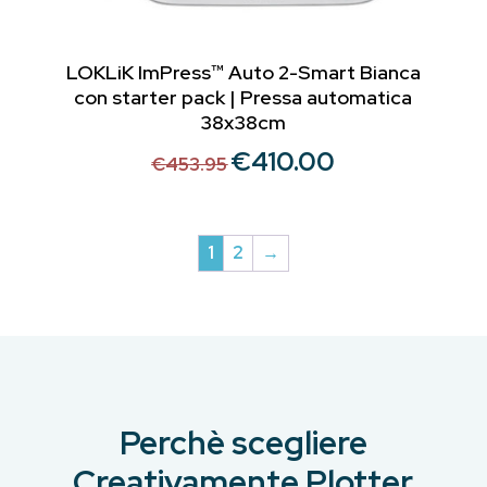
LOKLiK ImPress™ Auto 2-Smart Bianca
con starter pack | Pressa automatica
38x38cm
€
410.00
Il
Il
€
453.95
prezzo
prezzo
originale
attuale
era:
è:
1
2
→
€453.95.
€410.00.
Perchè scegliere
Creativamente Plotter