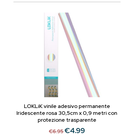
era:
è:
€6.95.
€5.21.
LOKLiK vinile adesivo permanente
Iridescente rosa 30,5cm x 0,9 metri con
protezione trasparente
€
4.99
Il
Il
€
6.95