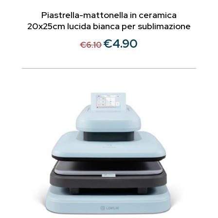
Piastrella-mattonella in ceramica
20x25cm lucida bianca per sublimazione
€
4.90
Il
Il
€
6.10
prezzo
prezzo
originale
attuale
era:
è:
€6.10.
€4.90.