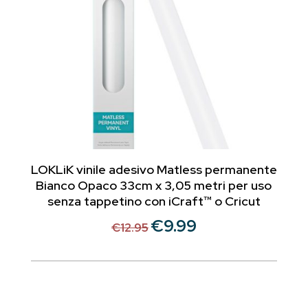
LOKLiK vinile adesivo Matless permanente
Bianco Opaco 33cm x 3,05 metri per uso
senza tappetino con iCraft™ o Cricut
€
9.99
Il
Il
€
12.95
prezzo
prezzo
originale
attuale
era:
è:
€12.95.
€9.99.