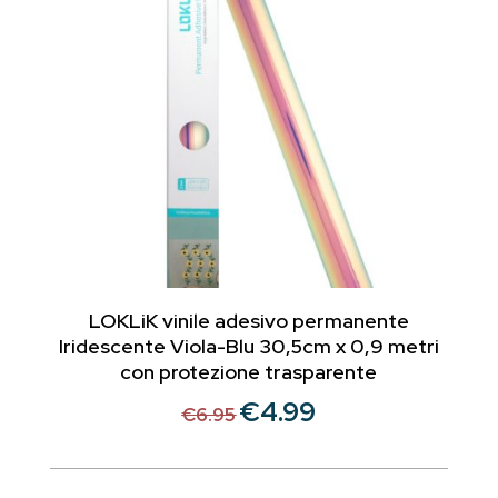
LOKLiK vinile adesivo permanente
Iridescente Viola-Blu 30,5cm x 0,9 metri
con protezione trasparente
€
4.99
Il
Il
€
6.95
prezzo
prezzo
originale
attuale
era:
è: