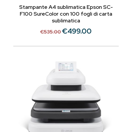
Stampante A4 sublimatica Epson SC-
F100 SureColor con 100 fogli di carta
sublimatica
€
499.00
Il
Il
€
535.00
prezzo
prezzo
originale
attuale
era:
è:
€535.00.
€499.00.