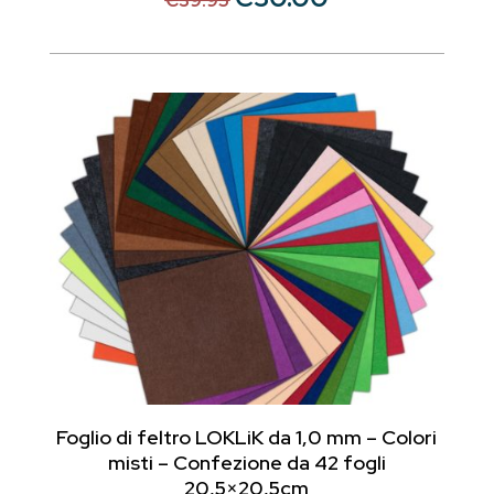
€
39.95
prezzo
prezzo
originale
attuale
era:
è:
€39.95.
€30.00.
Foglio di feltro LOKLiK da 1,0 mm – Colori
misti – Confezione da 42 fogli
20,5×20,5cm