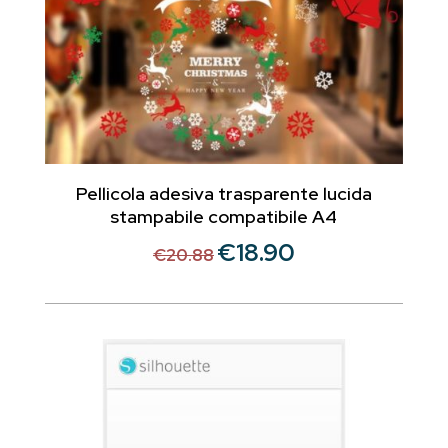
Pellicola adesiva trasparente lucida
stampabile compatibile A4
€
18.90
Il
Il
€
20.88
prezzo
prezzo
originale
attuale
era:
è:
€20.88.
€18.90.