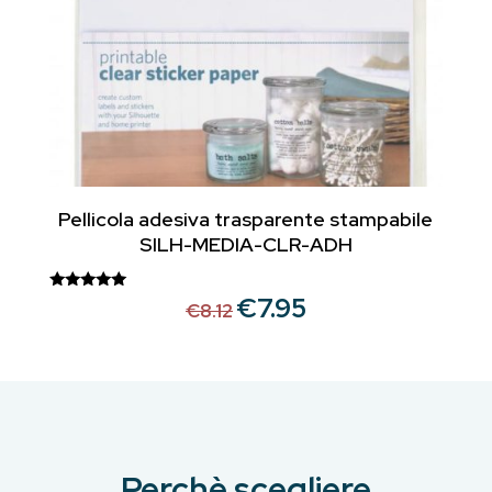
Pellicola adesiva trasparente stampabile
SILH-MEDIA-CLR-ADH
€
7.95
Il
Il
Valutato
€
8.12
5.00
prezzo
prezzo
su 5
originale
attuale
era:
è:
€8.12.
€7.95.
Perchè scegliere