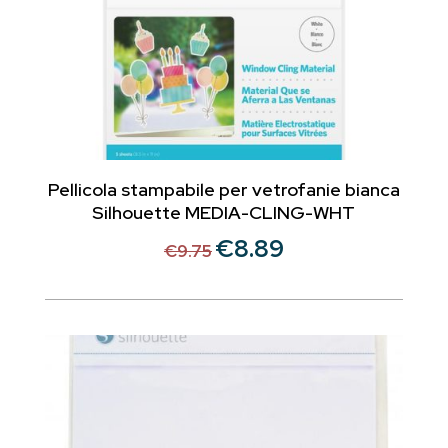
Pellicola stampabile per vetrofanie bianca
Silhouette MEDIA-CLING-WHT
€
8.89
Il
Il
€
9.75
prezzo
prezzo
originale
attuale
era:
è:
€9.75.
€8.89.