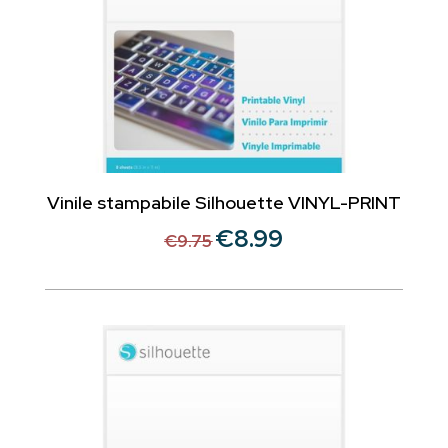
Vinile stampabile Silhouette VINYL-PRINT
€
8.99
Il
Il
€
9.75
prezzo
prezzo
originale
attuale
era:
è:
€9.75.
€8.99.