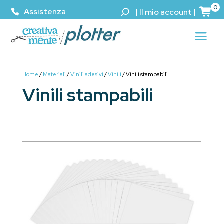
0
Assistenza
|
Il mio account
|
Home
/
Materiali
/
Vinili adesivi
/
Vinili
/ Vinili stampabili
Vinili stampabili