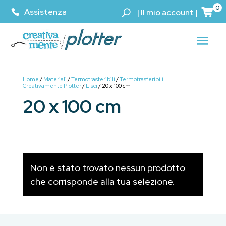
0
Assistenza
|
Il mio account
|
Home
/
Materiali
/
Termotrasferibili
/
Termotrasferibili
Creativamente Plotter
/
Lisci
/ 20 x 100 cm
20 x 100 cm
Non è stato trovato nessun prodotto
che corrisponde alla tua selezione.