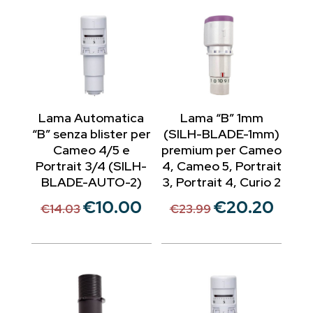
Lama Automatica
Lama “B” 1mm
“B” senza blister per
(SILH-BLADE-1mm)
Cameo 4/5 e
premium per Cameo
Portrait 3/4 (SILH-
4, Cameo 5, Portrait
BLADE-AUTO-2)
3, Portrait 4, Curio 2
€
10.00
€
20.20
Il
Il
Il
Il
€
14.03
€
23.99
prezzo
prezzo
prezzo
prezzo
originale
attuale
originale
attuale
era:
è:
era:
è:
€14.03.
€10.00.
€23.99.
€20.20.