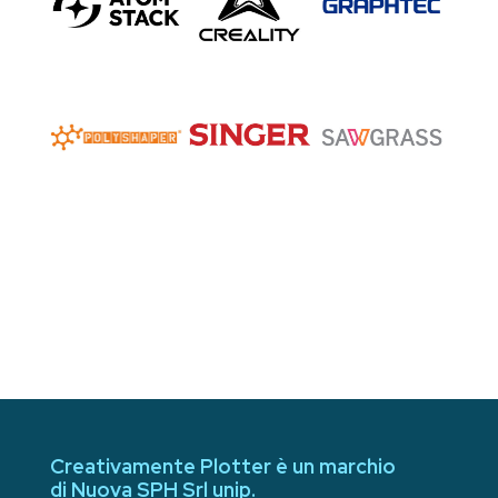
Creativamente Plotter è un marchio
di Nuova SPH Srl unip.