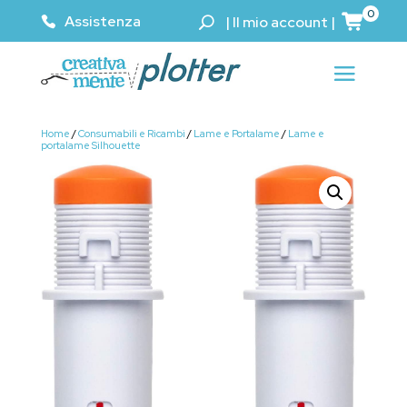
0
Assistenza
|
Il mio account
|
Home
/
Consumabili e Ricambi
/
Lame e Portalame
/
Lame e
portalame Silhouette