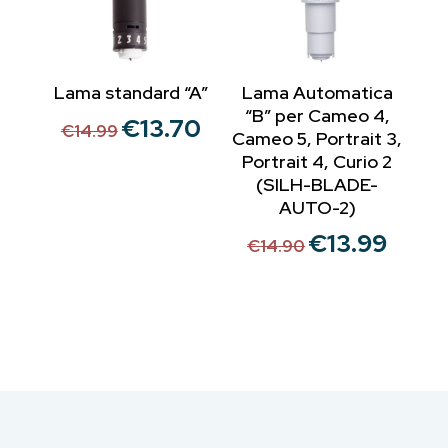
Lama standard “A”
Lama Automatica
“B” per Cameo 4,
€
13.70
Il
Il
€
14.99
Cameo 5, Portrait 3,
prezzo
prezzo
Portrait 4, Curio 2
originale
attuale
(SILH-BLADE-
era:
è:
AUTO-2)
€14.99.
€13.70.
€
13.99
Il
Il
€
14.90
prezzo
prezzo
originale
attuale
era:
è:
€14.90.
€13.99.