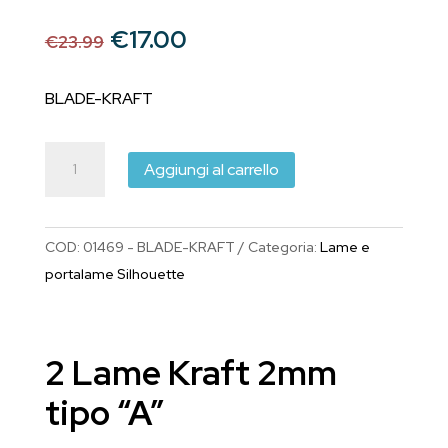
Il
Il
€
17.00
€
23.99
prezzo
prezzo
originale
attuale
BLADE-KRAFT
era:
è:
€23.99.
€17.00.
Lama
Aggiungi al carrello
Kraft
"A"
2mm
COD:
01469 - BLADE-KRAFT
Categoria:
Lame e
(BLADE-
portalame Silhouette
KRAFT-
2mm)
quantità
2 Lame Kraft 2mm
tipo “A”